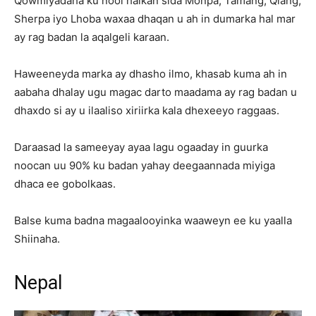
Qowmiyadaha ku nool halkan sida Monpa, Tamang, Qiang,
Sherpa iyo Lhoba waxaa dhaqan u ah in dumarka hal mar
ay rag badan la aqalgeli karaan.
Haweeneyda marka ay dhasho ilmo, khasab kuma ah in
aabaha dhalay ugu magac darto maadama ay rag badan u
dhaxdo si ay u ilaaliso xiriirka kala dhexeeyo raggaas.
Daraasad la sameeyay ayaa lagu ogaaday in guurka
noocan uu 90% ku badan yahay deegaannada miyiga
dhaca ee gobolkaas.
Balse kuma badna magaalooyinka waaweyn ee ku yaalla
Shiinaha.
Nepal