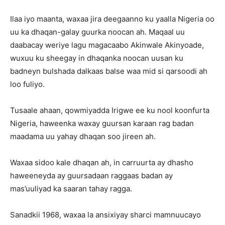
Ilaa iyo maanta, waxaa jira deegaanno ku yaalla Nigeria oo
uu ka dhaqan-galay guurka noocan ah. Maqaal uu
daabacay weriye lagu magacaabo Akinwale Akinyoade,
wuxuu ku sheegay in dhaqanka noocan uusan ku
badneyn bulshada dalkaas balse waa mid si qarsoodi ah
loo fuliyo.
Tusaale ahaan, qowmiyadda Irigwe ee ku nool koonfurta
Nigeria, haweenka waxay guursan karaan rag badan
maadama uu yahay dhaqan soo jireen ah.
Waxaa sidoo kale dhaqan ah, in carruurta ay dhasho
haweeneyda ay guursadaan raggaas badan ay
mas’uuliyad ka saaran tahay ragga.
Sanadkii 1968, waxaa la ansixiyay sharci mamnuucayo