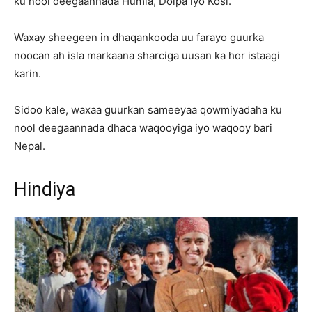
ku nool deegaannada Humla, Dolpa iyo Kosi.
Waxay sheegeen in dhaqankooda uu farayo guurka
noocan ah isla markaana sharciga uusan ka hor istaagi
karin.
Sidoo kale, waxaa guurkan sameeyaa qowmiyadaha ku
nool deegaannada dhaca waqooyiga iyo waqooy bari
Nepal.
Hindiya