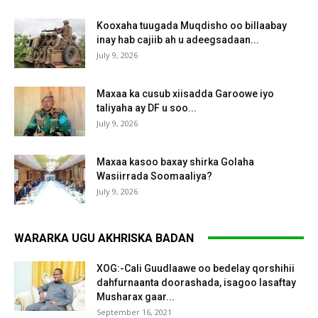
Kooxaha tuugada Muqdisho oo billaabay
inay hab cajiib ah u adeegsadaan...
July 9, 2026
Maxaa ka cusub xiisadda Garoowe iyo
taliyaha ay DF u soo...
July 9, 2026
Maxaa kasoo baxay shirka Golaha
Wasiirrada Soomaaliya?
July 9, 2026
WARARKA UGU AKHRISKA BADAN
XOG:-Cali Guudlaawe oo bedelay qorshihii
dahfurnaanta doorashada, isagoo lasaftay
Musharax gaar...
September 16, 2021