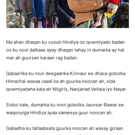
Ma ahan dhaqan ku cusub Hindiya oo qowmiyado badan
oo ku nool dalkaas ayay dhaqan tahay in dumarka ay hal
mar ah guursan karaan rag badan.
Qabaa’ilka ku nool deegaanka Kinnaur ee dhaca gobolka
Himachal waxaa caadi ka ah guurka noocan ah, sida
qowmiyadaha kala ah Nilgiris, Nanjanad Vellala iyo Nayar.
Sidoo kale, dumarka ku nool gobolka Jaunsar-Bawar ee
waqooyiga Hindiya ayaa sameeya guur noocan ah.
Gabadha ku tallaabsata guurka noocan ah waxay go’aan