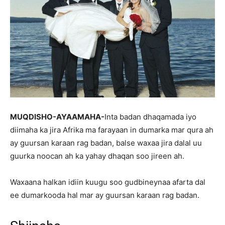
MUQDISHO-AYAAMAHA-
Inta badan dhaqamada iyo
diimaha ka jira Afrika ma farayaan in dumarka mar qura ah
ay guursan karaan rag badan, balse waxaa jira dalal uu
guurka noocan ah ka yahay dhaqan soo jireen ah.
Waxaana halkan idiin kuugu soo gudbineynaa afarta dal
ee dumarkooda hal mar ay guursan karaan rag badan.