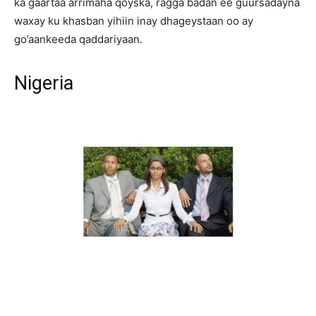
ka gaartaa arrimaha qoyska, ragga badan ee guursadayna
waxay ku khasban yihiin inay dhageystaan oo ay
go’aankeeda qaddariyaan.
Nigeria