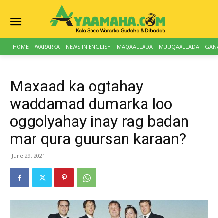
HOME
WARARKA
NEWS IN ENGLISH
MAQAALLADA
MUUQAALLADA
GAN
Maxaad ka ogtahay
waddamad dumarka loo
oggolyahay inay rag badan
mar qura guursan karaan?
June 29, 2021