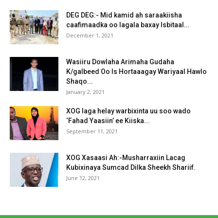
DEG DEG:- Mid kamid ah saraakiisha
caafimaadka oo lagala baxay Isbitaal...
December 1, 2021
Wasiiru Dowlaha Arimaha Gudaha
K/galbeed Oo Is Hortaaagay Wariyaal Hawlo
Shaqo...
January 2, 2021
XOG laga helay warbixinta uu soo wado
‘Fahad Yaasiin’ ee Kiiska...
September 11, 2021
XOG Xasaasi Ah:-Musharraxiin Lacag
Kubixinaya Sumcad Dilka Sheekh Shariif.
June 12, 2021