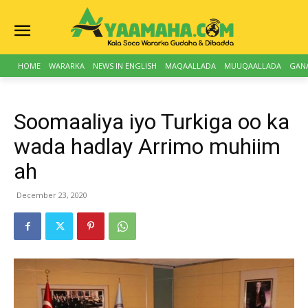
HOME
WARARKA
NEWS IN ENGLISH
MAQAALLADA
MUUQAALLADA
GAN
Soomaaliya iyo Turkiga oo ka
wada hadlay Arrimo muhiim
ah
December 23, 2020