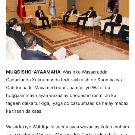
MUQDISHO-AYAAMAHA-
Wasiirka Wasaaradda
Cadaaladda Xukuumadda federaalka ah ee Soomaaliya
Cabduqaadir Maxamed nuur Jaamac iyo Wafdi uu
hoggaaminayo ayaa waxaa ay booqasho rasmi ah ku
tageen dalka turkiga, iyaga oo casuumaad ka helay madax
ka tirsan dalkaas.
Wasiirka iyo Wafdiga la socda ayaa waxaa ay kulan muhiim
ah la qaateen Wasiirka Wasaaradda Cadaaladda dalka aan