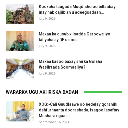
Kooxaha tuugada Muqdisho oo billaabay
inay hab cajiib ah u adeegsadaan...
July 9, 2026
Maxaa ka cusub xiisadda Garoowe iyo
taliyaha ay DF u soo...
July 9, 2026
Maxaa kasoo baxay shirka Golaha
Wasiirrada Soomaaliya?
July 9, 2026
WARARKA UGU AKHRISKA BADAN
XOG:-Cali Guudlaawe oo bedelay qorshihii
dahfurnaanta doorashada, isagoo lasaftay
Musharax gaar...
September 16, 2021