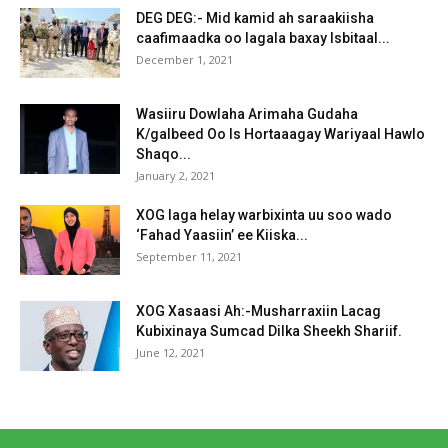
DEG DEG:- Mid kamid ah saraakiisha
caafimaadka oo lagala baxay Isbitaal...
December 1, 2021
Wasiiru Dowlaha Arimaha Gudaha
K/galbeed Oo Is Hortaaagay Wariyaal Hawlo
Shaqo...
January 2, 2021
XOG laga helay warbixinta uu soo wado
‘Fahad Yaasiin’ ee Kiiska...
September 11, 2021
XOG Xasaasi Ah:-Musharraxiin Lacag
Kubixinaya Sumcad Dilka Sheekh Shariif.
June 12, 2021