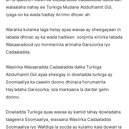
walaalaha nahay ee Turkiga Mudane Abdulhamit Gül,
iyaga oo ka wada hadlay Arrimo dhowr ah.
Wararka kulanka laga helay ayaa waxaa ay sheegayaan in
labada dhinac ay ka wada hadleen xoojinta xiriirka labada
Wasaaradood iyo hormarinta arimaha Garsoorka iyo
Cadaaladda.
Wasiirka Wasaaradda Cadaaladda dalka Turkiga
Abdulhamit Gül ayaa sheegay in dowladda turkiga ay
Soomaaliya ka caawin doono dhinaca horumainta
Hay’adaha Garsoorka, isla markaana la dardar gelin
doono.
Dowladda Turkiga ayaa waxaa ay kamid tahay dowladaha
taageera Soomaaliya, waxaana Wasiirka Cadaaladda
Soomaaliya iyo Wafdiga la socda ay kulamo kala duwan la