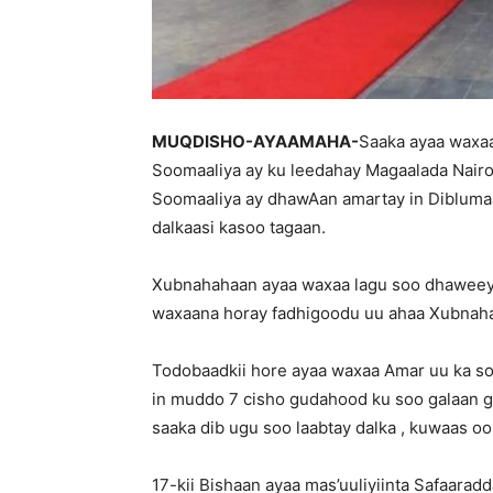
MUQDISHO-AYAAMAHA-
Saaka ayaa waxaa
Soomaaliya ay ku leedahay Magaalada Nairo
Soomaaliya ay dhawAan amartay in Diblumaa
dalkaasi kasoo tagaan.
Xubnahahaan ayaa waxaa lagu soo dhaweeya
waxaana horay fadhigoodu uu ahaa Xubnaha
Todobaadkii hore ayaa waxaa Amar uu ka s
in muddo 7 cisho gudahood ku soo galaan g
saaka dib ugu soo laabtay dalka , kuwaas o
17-kii Bishaan ayaa mas’uuliyiinta Safaarad