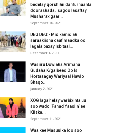
bedelay qorshihii dahfurnaanta
doorashada, isagoo lasaftay
Musharax gaar...
September 16, 2021
DEG DEG:- Mid kamid ah
saraakiisha caafimaadka oo
lagala baxay Isbitaal...
December 1, 2021
Wasiiru Dowlaha Arimaha
Gudaha K/galbeed Oo Is
Hortaaagay Wariyaal Hawlo
Shaqo...
January 2, 2021
XOG laga helay warbixinta uu
soo wado ‘Fahad Yaasiin’ ee
Kiiska...
September 11, 2021
Waa kee Masuulka loo soo