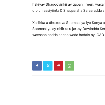
hakiyay Shaqooyinkii ay qaban jireen, waxa
diblumaasiyiinta & Shaqaalaha Safaaradda s
Xariirka u dhexeeya Soomaaliya iyo Kenya 
Soomaaliya ay xiriirka u jartay Dowladda K
waxaana hadda socda wada hadalo ay IGAD 