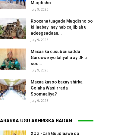
Muqdisho
July 9, 2026
Kooxaha tuugada Muqdisho oo
billaabay inay hab cajiib ah u
adeegsadaan...
July 9, 2026
Maxaa ka cusub xiisadda
Garoowe iyo taliyaha ay DF u
soo...
July 9, 2026
Maxaa kasoo baxay shirka
Golaha Wasiirrada
Soomaaliya?
July 9, 2026
ARARKA UGU AKHRISKA BADAN
XOG:-Cali Guudlaawe oo