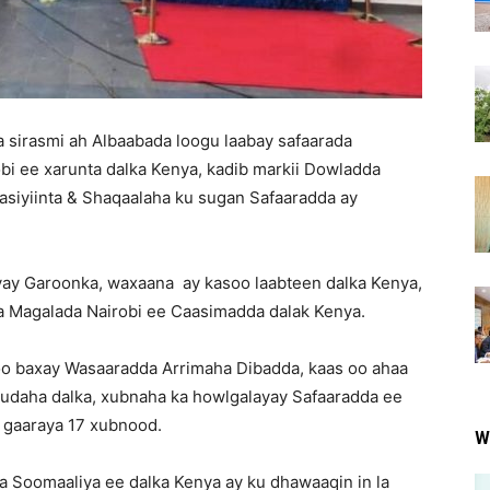
 sirasmi ah Albaabada loogu laabay safaarada
bi ee xarunta dalka Kenya, kadib markii Dowladda
siyiinta & Shaqaalaha ku sugan Safaaradda ay
y Garoonka, waxaana ay kasoo laabteen dalka Kenya,
 Magalada Nairobi ee Caasimadda dalak Kenya.
oo baxay Wasaaradda Arrimaha Dibadda, kaas oo ahaa
udaha dalka, xubnaha ka howlgalayay Safaaradda ee
o gaaraya 17 xubnood.
W
da Soomaaliya ee dalka Kenya ay ku dhawaaqin in la