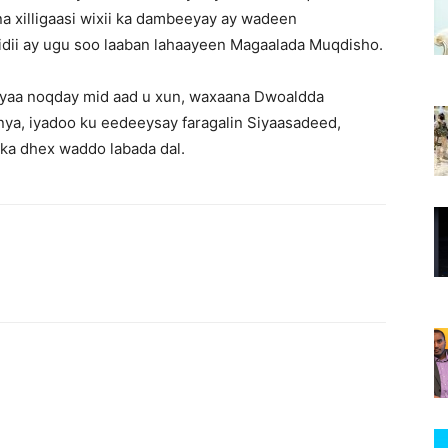
na xilligaasi wixii ka dambeeyay ay wadeen
idii ay ugu soo laaban lahaayeen Magaalada Muqdisho.
ayaa noqday mid aad u xun, waxaana Dwoaldda
enya, iyadoo ku eedeeysay faragalin Siyaasadeed,
ka dhex waddo labada dal.