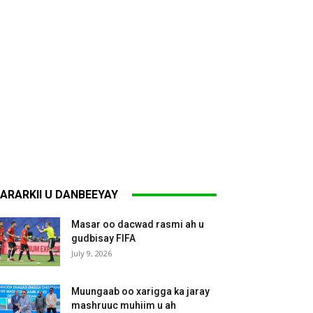
ARARKII U DANBEEYAY
Masar oo dacwad rasmi ah u
gudbisay FIFA
July 9, 2026
Muungaab oo xarigga ka jaray
mashruuc muhiim u ah