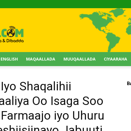
 ENGLISH
MAQAALLADA
MUUQAALLADA
CIYAARAHA
 Iyo Shaqalihii
B
aliya Oo Isaga Soo
i Farmaajo iyo Uhuru
shiisiinayo Jabuuti.