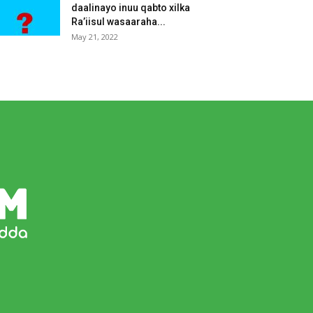
daalinayo inuu qabto xilka
Ra’iisul wasaaraha...
May 21, 2022