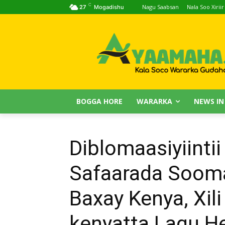
C
Nagu Saabsan
Nala Soo Xiriir
27
Mogadishu
BOGGA HORE
WARARKA
NEWS IN
Diblomaasiyiintii
Safaarada Sooma
Baxay Kenya, Xil
kenyatta Lagu He