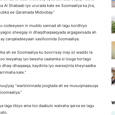
a Al Shabaab iyo ururada kale ee Soomaaliya ka jira,
hubka ee Qaramada Midoobay.”
 u codeeyeen in muddo sannad ah lagu kordhiyo
iyagoo sheegay in dhaqdhaqaaqyada argagaxisada ah
in ay carqaladeeyaan xasilloonida Soomaaliya.
a ah ee Soomaaliya ku boorrisay inay sii waddo la
loo leeyahay iyo beesha caalamka si looga hortago
o dhaq-dhaqaaqa, kaydinta iyo wareejinta kheyraadka
 arrimaha kale.”
 muujiyay “warbixinnada joogtada ah ee musuqmaasuqa
Soomaaliya.”
W
 laga iibiyo ama loo daabulo walxaha qarxa ee lagu
ato.