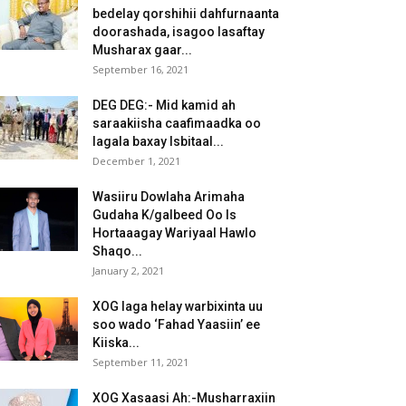
bedelay qorshihii dahfurnaanta
doorashada, isagoo lasaftay
Musharax gaar...
September 16, 2021
DEG DEG:- Mid kamid ah
saraakiisha caafimaadka oo
lagala baxay Isbitaal...
December 1, 2021
Wasiiru Dowlaha Arimaha
Gudaha K/galbeed Oo Is
Hortaaagay Wariyaal Hawlo
Shaqo...
January 2, 2021
XOG laga helay warbixinta uu
soo wado ‘Fahad Yaasiin’ ee
Kiiska...
September 11, 2021
XOG Xasaasi Ah:-Musharraxiin