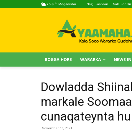
C
Nagu Saabsan
Nala Soo Xiri
25.8
Mogadishu
BOGGA HORE
WARARKA
NEWS IN
Dowladda Shiinah
markale Soomaal
cunaqateynta hu
November 16, 2021