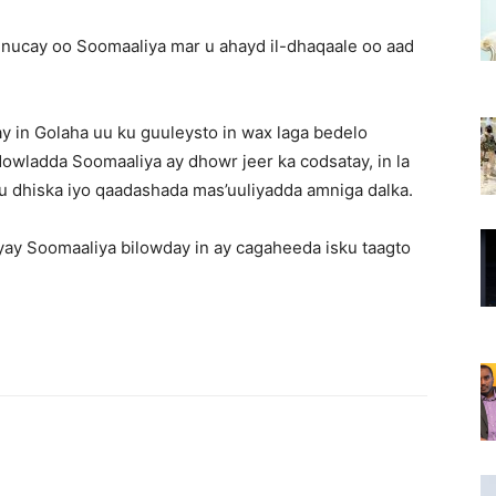
nucay oo Soomaaliya mar u ahayd il-dhaqaale oo aad
ay in Golaha uu ku guuleysto in wax laga bedelo
owladda Soomaaliya ay dhowr jeer ka codsatay, in la
u dhiska iyo qaadashada mas’uuliyadda amniga dalka.
ayay Soomaaliya bilowday in ay cagaheeda isku taagto