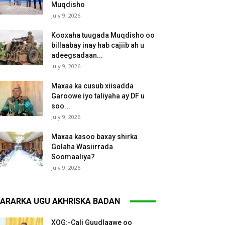
Muqdisho
July 9, 2026
Kooxaha tuugada Muqdisho oo
billaabay inay hab cajiib ah u
adeegsadaan...
July 9, 2026
Maxaa ka cusub xiisadda
Garoowe iyo taliyaha ay DF u
soo...
July 9, 2026
Maxaa kasoo baxay shirka
Golaha Wasiirrada
Soomaaliya?
July 9, 2026
ARARKA UGU AKHRISKA BADAN
XOG:-Cali Guudlaawe oo