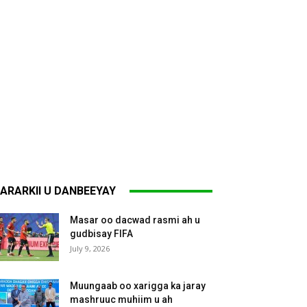
ARARKII U DANBEEYAY
Masar oo dacwad rasmi ah u
gudbisay FIFA
July 9, 2026
Muungaab oo xarigga ka jaray
mashruuc muhiim u ah