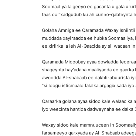
Soomaaliya la geeyo ee gacanta u gala ururk
taas oo “xadgudub ku ah cunno-qabteynta 
Golaha Amniga ee Qaramada Waxay Isniintii
muddada xayiraadda ee hubka Soomaaliya, 
ee xiriirka la leh Al-Qaacida ay sii wadaan 
Qaramada Midoobay ayaa dowladda federaalk
shaqeynta hay’adaha maaliyadda ee gaarka 
awoodda Al-shabaab ee dakhli-abuurista iy
“si loogu isticmaalo falalka argagixisada iyo
Qaraarka golaha ayaa sidoo kale walaac ka
iyo weecinta hantida dadweynaha ee dalka 
Waxay sidoo kale mamnuuceen in Soomaaliya
farsameeyo qarxyada ay Al-Shabaab adeegs