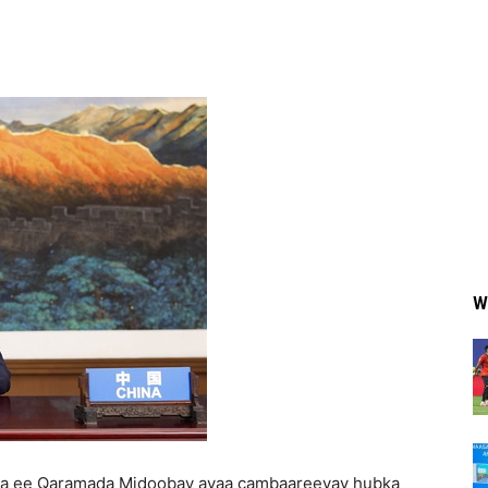
W
a ee Qaramada Midoobay ayaa cambaareeyay hubka