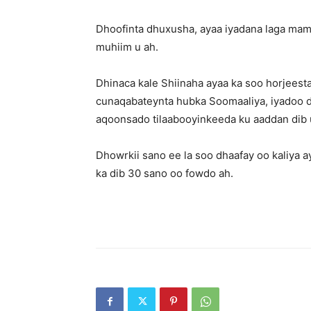
Dhoofinta dhuxusha, ayaa iyadana laga mam
muhiim u ah.
Dhinaca kale Shiinaha ayaa ka soo horjeest
cunaqabateynta hubka Soomaaliya, iyadoo d
aqoonsado tilaabooyinkeeda ku aaddan dib 
Dhowrkii sano ee la soo dhaafay oo kaliya 
ka dib 30 sano oo fowdo ah.