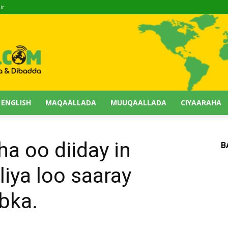
ir
 ENGLISH
MAQAALLADA
MUUQAALLADA
CIYAARAHA
a oo diiday in
B
iya loo saaray
bka.