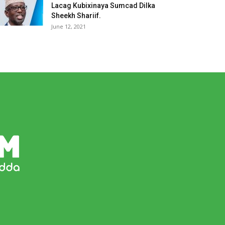
Lacag Kubixinaya Sumcad Dilka
Sheekh Shariif.
June 12, 2021