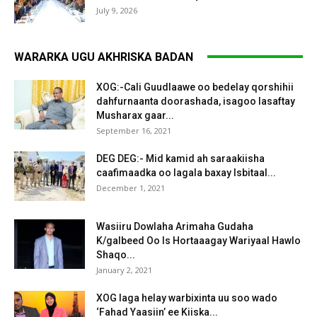
July 9, 2026
WARARKA UGU AKHRISKA BADAN
XOG:-Cali Guudlaawe oo bedelay qorshihii
dahfurnaanta doorashada, isagoo lasaftay
Musharax gaar...
September 16, 2021
DEG DEG:- Mid kamid ah saraakiisha
caafimaadka oo lagala baxay Isbitaal...
December 1, 2021
Wasiiru Dowlaha Arimaha Gudaha
K/galbeed Oo Is Hortaaagay Wariyaal Hawlo
Shaqo...
January 2, 2021
XOG laga helay warbixinta uu soo wado
‘Fahad Yaasiin’ ee Kiiska...