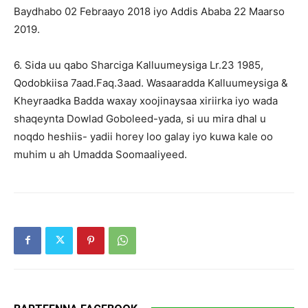
Baydhabo 02 Febraayo 2018 iyo Addis Ababa 22 Maarso
2019.
6. Sida uu qabo Sharciga Kalluumeysiga Lr.23 1985,
Qodobkiisa 7aad.Faq.3aad. Wasaaradda Kalluumeysiga &
Kheyraadka Badda waxay xoojinaysaa xiriirka iyo wada
shaqeynta Dowlad Goboleed-yada, si uu mira dhal u
noqdo heshiis- yadii horey loo galay iyo kuwa kale oo
muhim u ah Umadda Soomaaliyeed.