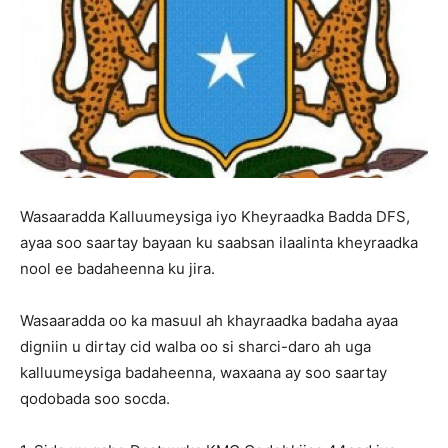
Wasaaradda Kalluumeysiga iyo Kheyraadka Badda DFS,
ayaa soo saartay bayaan ku saabsan ilaalinta kheyraadka
nool ee badaheenna ku jira.
Wasaaradda oo ka masuul ah khayraadka badaha ayaa
digniin u dirtay cid walba oo si sharci-daro ah uga
kalluumeysiga badaheenna, waxaana ay soo saartay
qodobada soo socda.