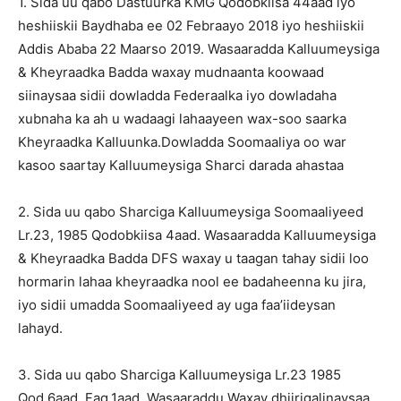
1. Sida uu qabo Dastuurka KMG Qodobkiisa 44aad iyo
heshiiskii Baydhaba ee 02 Febraayo 2018 iyo heshiiskii
Addis Ababa 22 Maarso 2019. Wasaaradda Kalluumeysiga
& Kheyraadka Badda waxay mudnaanta koowaad
siinaysaa sidii dowladda Federaalka iyo dowladaha
xubnaha ka ah u wadaagi lahaayeen wax-soo saarka
Kheyraadka Kalluunka.Dowladda Soomaaliya oo war
kasoo saartay Kalluumeysiga Sharci darada ahastaa
2. Sida uu qabo Sharciga Kalluumeysiga Soomaaliyeed
Lr.23, 1985 Qodobkiisa 4aad. Wasaaradda Kalluumeysiga
& Kheyraadka Badda DFS waxay u taagan tahay sidii loo
hormarin lahaa kheyraadka nool ee badaheenna ku jira,
iyo sidii umadda Soomaaliyeed ay uga faa’iideysan
lahayd.
3. Sida uu qabo Sharciga Kalluumeysiga Lr.23 1985
Qod.6aad, Faq.1aad. Wasaaraddu Waxay dhiirigalinaysaa