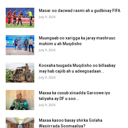
Masar oo dacwad rasmi ah u gudbisay FIFA
July 9, 2026
Muungaab oo xarigga ka jaray mashruuc
muhiim u ah Muqdisho
July 9, 2026
Kooxaha tuugada Muqdisho oo billaabay
inay hab cajiib ah u adeegsadaan...
July 9, 2026
Maxaa ka cusub xiisadda Garoowe iyo
taliyaha ay DF u soo...
July 9, 2026
Maxaa kasoo baxay shirka Golaha
Wasiirrada Soomaaliya?