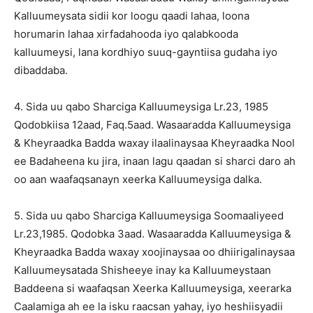
Kalluumeysata sidii kor loogu qaadi lahaa, loona
horumarin lahaa xirfadahooda iyo qalabkooda
kalluumeysi, lana kordhiyo suuq-gayntiisa gudaha iyo
dibaddaba.
4. Sida uu qabo Sharciga Kalluumeysiga Lr.23, 1985
Qodobkiisa 12aad, Faq.5aad. Wasaaradda Kalluumeysiga
& Kheyraadka Badda waxay ilaalinaysaa Kheyraadka Nool
ee Badaheena ku jira, inaan lagu qaadan si sharci daro ah
oo aan waafaqsanayn xeerka Kalluumeysiga dalka.
5. Sida uu qabo Sharciga Kalluumeysiga Soomaaliyeed
Lr.23,1985. Qodobka 3aad. Wasaaradda Kalluumeysiga &
Kheyraadka Badda waxay xoojinaysaa oo dhiirigalinaysaa
Kalluumeysatada Shisheeye inay ka Kalluumeystaan
Baddeena si waafaqsan Xeerka Kalluumeysiga, xeerarka
Caalamiga ah ee la isku raacsan yahay, iyo heshiisyadii