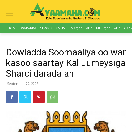
HOME
WARARKA
NEWS IN ENGLISH
MAQAALLADA
MUUQAALLADA
GAN
Dowladda Soomaaliya oo war
kasoo saartay Kalluumeysiga
Sharci darada ah
September 27, 2022