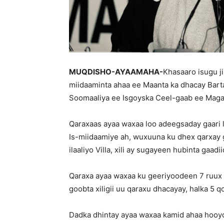
MUQDISHO-AYAAMAHA-
Khasaaro isugu j
miidaaminta ahaa ee Maanta ka dhacay Barta
Soomaaliya ee Isgoyska Ceel-gaab ee Maga
Qaraxaas ayaa waxaa loo adeegsaday gaari 
Is-miidaamiye ah, wuxuuna ku dhex qarxay g
ilaaliyo Villa, xili ay sugayeen hubinta gaadii
Qaraxa ayaa waxaa ku geeriyoodeen 7 ruux o
goobta xiligii uu qaraxu dhacayay, halka 5 
Dadka dhintay ayaa waxaa kamid ahaa hooyo