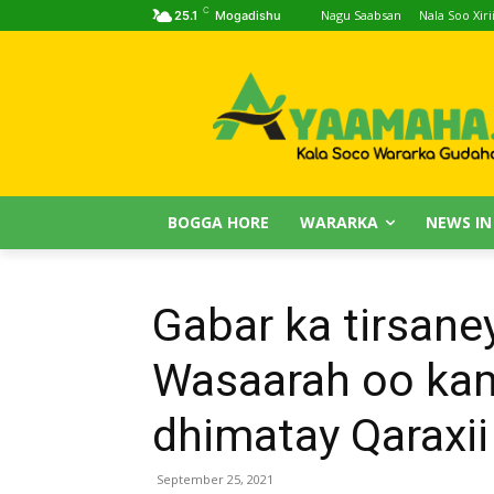
C
Nagu Saabsan
Nala Soo Xiri
25.1
Mogadishu
BOGGA HORE
WARARKA
NEWS IN
Gabar ka tirsaney
Wasaarah oo kam
dhimatay Qaraxii
September 25, 2021