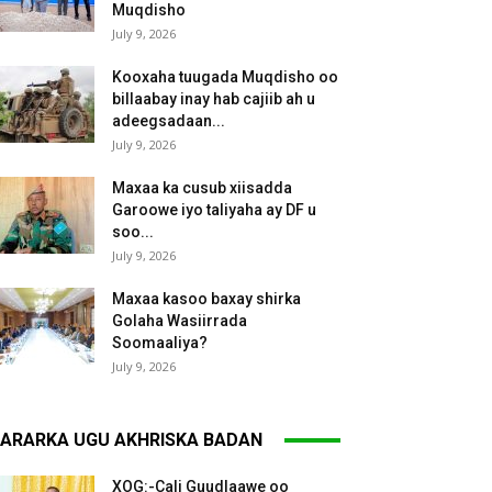
Muqdisho
July 9, 2026
Kooxaha tuugada Muqdisho oo
billaabay inay hab cajiib ah u
adeegsadaan...
July 9, 2026
Maxaa ka cusub xiisadda
Garoowe iyo taliyaha ay DF u
soo...
July 9, 2026
Maxaa kasoo baxay shirka
Golaha Wasiirrada
Soomaaliya?
July 9, 2026
ARARKA UGU AKHRISKA BADAN
XOG:-Cali Guudlaawe oo