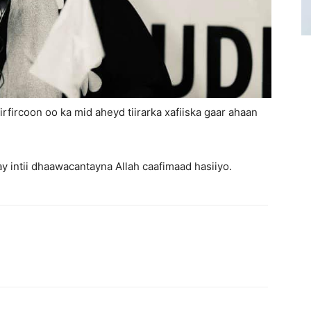
rfircoon oo ka mid aheyd tiirarka xafiiska gaar ahaan
ay intii dhaawacantayna Allah caafimaad hasiiyo.