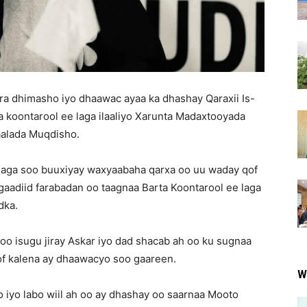
ira dhimasho iyo dhaawac ayaa ka dhashay Qaraxii Is-
 koontarool ee laga ilaaliyo Xarunta Madaxtooyada
alada Muqdisho.
laga soo buuxiyay waxyaabaha qarxa oo uu waday qof
aadiid farabadan oo taagnaa Barta Koontarool ee laga
dka.
o isugu jiray Askar iyo dad shacab ah oo ku sugnaa
qof kalena ay dhaawacyo soo gaareen.
W
 iyo labo wiil ah oo ay dhashay oo saarnaa Mooto