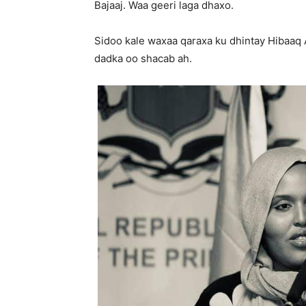
Bajaaj. Waa geeri laga dhaxo.
Sidoo kale waxaa qaraxa ku dhintay Hibaaq A
dadka oo shacab ah.