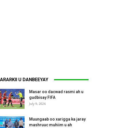
ARARKII U DANBEEYAY
Masar oo dacwad rasmi ah u
gudbisay FIFA
July 9, 2026
Muungaab oo xarigga ka jaray
mashruuc muhiim u ah