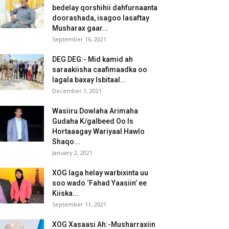
bedelay qorshihii dahfurnaanta
doorashada, isagoo lasaftay
Musharax gaar...
September 16, 2021
DEG DEG:- Mid kamid ah
saraakiisha caafimaadka oo
lagala baxay Isbitaal...
December 1, 2021
Wasiiru Dowlaha Arimaha
Gudaha K/galbeed Oo Is
Hortaaagay Wariyaal Hawlo
Shaqo...
January 2, 2021
XOG laga helay warbixinta uu
soo wado ‘Fahad Yaasiin’ ee
Kiiska...
September 11, 2021
XOG Xasaasi Ah:-Musharraxiin