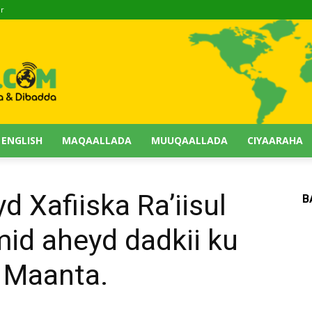
ir
 ENGLISH
MAQAALLADA
MUUQAALLADA
CIYAARAHA
d Xafiiska Ra’iisul
B
id aheyd dadkii ku
 Maanta.