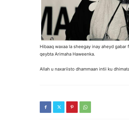
Hibaaq waxaa la sheegay inay aheyd gabar fi
qeybta Arimaha Haweenka.
Allah u naxariisto dhammaan intii ku dhimat