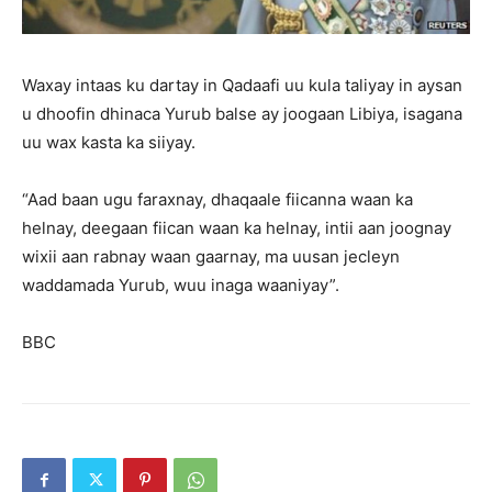
Waxay intaas ku dartay in Qadaafi uu kula taliyay in aysan
u dhoofin dhinaca Yurub balse ay joogaan Libiya, isagana
uu wax kasta ka siiyay.
“Aad baan ugu faraxnay, dhaqaale fiicanna waan ka
helnay, deegaan fiican waan ka helnay, intii aan joognay
wixii aan rabnay waan gaarnay, ma uusan jecleyn
waddamada Yurub, wuu inaga waaniyay”.
BBC