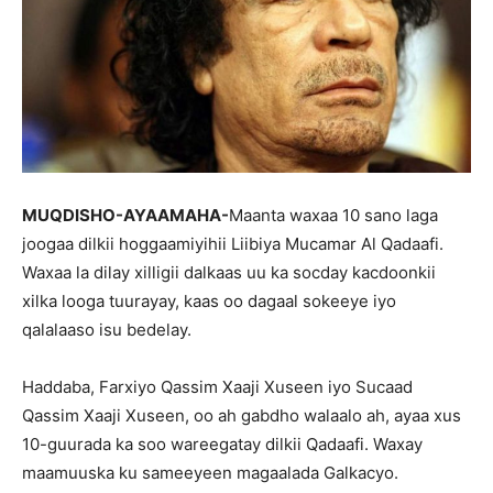
MUQDISHO-AYAAMAHA-
Maanta waxaa 10 sano laga
joogaa dilkii hoggaamiyihii Liibiya Mucamar Al Qadaafi.
Waxaa la dilay xilligii dalkaas uu ka socday kacdoonkii
xilka looga tuurayay, kaas oo dagaal sokeeye iyo
qalalaaso isu bedelay.
Haddaba, Farxiyo Qassim Xaaji Xuseen iyo Sucaad
Qassim Xaaji Xuseen, oo ah gabdho walaalo ah, ayaa xus
10-guurada ka soo wareegatay dilkii Qadaafi. Waxay
maamuuska ku sameeyeen magaalada Galkacyo.