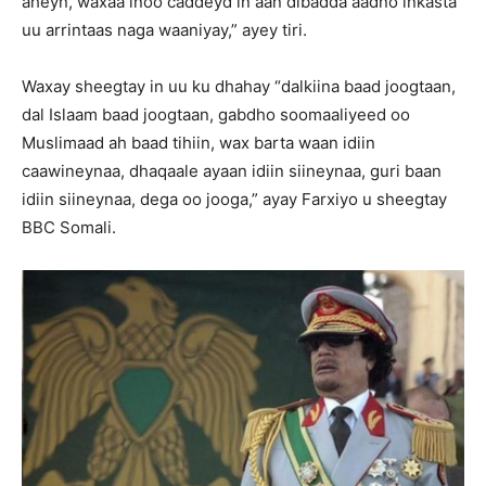
aheyn, waxaa inoo caddeyd in aan dibadda aadno inkasta
uu arrintaas naga waaniyay,” ayey tiri.
Waxay sheegtay in uu ku dhahay “dalkiina baad joogtaan,
dal Islaam baad joogtaan, gabdho soomaaliyeed oo
Muslimaad ah baad tihiin, wax barta waan idiin
caawineynaa, dhaqaale ayaan idiin siineynaa, guri baan
idiin siineynaa, dega oo jooga,” ayay Farxiyo u sheegtay
BBC Somali.