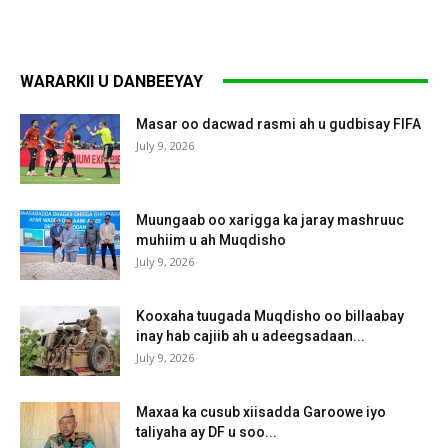
WARARKII U DANBEEYAY
Masar oo dacwad rasmi ah u gudbisay FIFA
July 9, 2026
Muungaab oo xarigga ka jaray mashruuc
muhiim u ah Muqdisho
July 9, 2026
Kooxaha tuugada Muqdisho oo billaabay
inay hab cajiib ah u adeegsadaan...
July 9, 2026
Maxaa ka cusub xiisadda Garoowe iyo
taliyaha ay DF u soo...