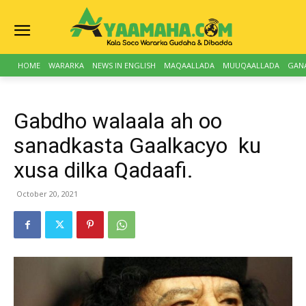
HOME
WARARKA
NEWS IN ENGLISH
MAQAALLADA
MUUQAALLADA
GAN
Gabdho walaala ah oo
sanadkasta Gaalkacyo ku
xusa dilka Qadaafi.
October 20, 2021