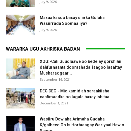
July 9, 2026
Maxaa kasoo baxay shirka Golaha
Wasiirrada Soomaaliya?
July 9, 2026
WARARKA UGU AKHRISKA BADAN
XOG:-Cali Guudlaawe oo bedelay qorshihii
dahfurnaanta doorashada, isagoo lasaftay
Musharax gaar...
September 16, 2021
DEG DEG:- Mid kamid ah saraakiisha
caafimaadka oo lagala baxay Isbitaal...
December 1, 2021
Wasiiru Dowlaha Arimaha Gudaha
K/galbeed Oo Is Hortaaagay Wariyaal Hawlo
Shaqo...