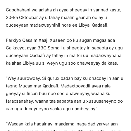
Gabdhahani walaalaha ah ayaa sheegay in sannad kasta,
20-ka Oktoobar ay u tahay maalin gaar ah oo ay u
duceeyaan madaxweynihii hore ee Libya, Qadaafi.
Farxiyo Qassim Xaaji Xuseen oo ku sugan magaalada
Galkacyo, ayaa BBC Somali u sheegtay in sababta ay ugu
duceeyaan Qadaafi ay tahay in markii uu madaxweynaha
ka ahaa Libiya uu si weyn ugu soo dhaweeyay dalkaas.
“Way suurowday. Si qurux badan bay ku dhacday in aan u
tagno Mucammar Qadaafi. Madaxtooyadii ayaa nala
geeyay si fiican buu noo soo dhaweeyay, waana ku
faraxsanahay, waana taa sababta aan u xusuusaneyno oo
aan ugu duceyneyno saaka ugu dambeysay”.
“Waxaan kala hadalnay; maadama inaga dad yaryar aan