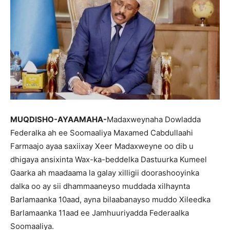
MUQDISHO-AYAAMAHA-
Madaxweynaha Dowladda
Federalka ah ee Soomaaliya Maxamed Cabdullaahi
Farmaajo ayaa saxiixay Xeer Madaxweyne oo dib u
dhigaya ansixinta Wax-ka-beddelka Dastuurka Kumeel
Gaarka ah maadaama la galay xilligii doorashooyinka
dalka oo ay sii dhammaaneyso muddada xilhaynta
Barlamaanka 10aad, ayna bilaabanayso muddo Xileedka
Barlamaanka 11aad ee Jamhuuriyadda Federaalka
Soomaaliya.