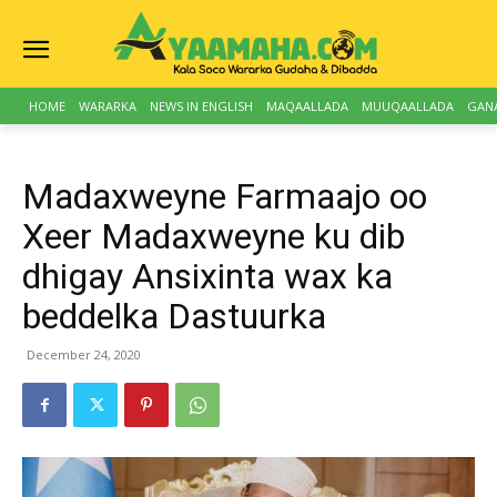
HOME
WARARKA
NEWS IN ENGLISH
MAQAALLADA
MUUQAALLADA
GAN
Madaxweyne Farmaajo oo
Xeer Madaxweyne ku dib
dhigay Ansixinta wax ka
beddelka Dastuurka
December 24, 2020