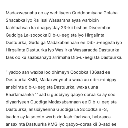
Madaxweynaha oo ay wehliyeen Guddoomiyaha Golaha
Shacabka iyo Ra’iisal Wasaaraha ayaa warbixin
faahfaahsan ka dhagaystay 23-kii bishan Diseembar
Guddiga La-socodka Dib-u-eegista iyo Hirgalinta
Dastuurka, Guddiga Madaxabannaan ee Dib-u-eegista iyo
Hirgalinta Dastuurka iyo Wasiirka Wasaaradda Dastuurka
taas oo ku saabsanayd arrimaha Dib-u-eegista Dastuurka.
“Iyadoo aan waxba loo dhimeyn Qodobka 136aad ee
Dastuurka KMG, Madaxweynuhu waxa uu dib-u-dhigay
ansixinta dib-u-eegista Dastuurka, waxa uuna
Baarlamaanka 11aad u gudbiyey qabyo qoraalka ay soo
diyaariyeen Guddiga Madaxabannaan ee Dib-u-eegista
Dastuurka, ansixiyeenna Guddiga La Socodka BFS,
iyadoo ay la socoto warbixin faah-faahsan, habraaca
ansaxinta Dastuurka KMG iyo qabyo-qoraalkii 3-aad ee