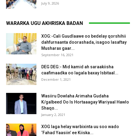
July 9, 2026
WARARKA UGU AKHRISKA BADAN
XOG:-Cali Guudlaawe oo bedelay qorshihii
dahfurnaanta doorashada, isagoo lasaftay
Musharax gaar...
September 16, 2021
DEG DEG:- Mid kamid ah saraakiisha
caafimaadka oo lagala baxay Isbitaal...
December 1, 2021
Wasiiru Dowlaha Arimaha Gudaha
K/galbeed Oo Is Hortaaagay Wariyaal Hawlo
Shaqo...
January 2, 2021
XOG laga helay warbixinta uu soo wado
‘Fahad Yaasiin’ ee Kiiska...