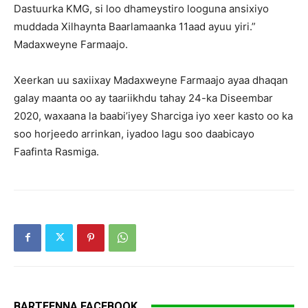
Dastuurka KMG, si loo dhameystiro looguna ansixiyo
muddada Xilhaynta Baarlamaanka 11aad ayuu yiri.”
Madaxweyne Farmaajo.
Xeerkan uu saxiixay Madaxweyne Farmaajo ayaa dhaqan
galay maanta oo ay taariikhdu tahay 24-ka Diseembar
2020, waxaana la baabi’iyey Sharciga iyo xeer kasto oo ka
soo horjeedo arrinkan, iyadoo lagu soo daabicayo
Faafinta Rasmiga.
BARTEENNA FACEBOOK