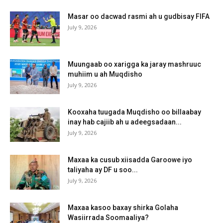
Masar oo dacwad rasmi ah u gudbisay FIFA
July 9, 2026
Muungaab oo xarigga ka jaray mashruuc
muhiim u ah Muqdisho
July 9, 2026
Kooxaha tuugada Muqdisho oo billaabay
inay hab cajiib ah u adeegsadaan...
July 9, 2026
Maxaa ka cusub xiisadda Garoowe iyo
taliyaha ay DF u soo...
July 9, 2026
Maxaa kasoo baxay shirka Golaha
Wasiirrada Soomaaliya?