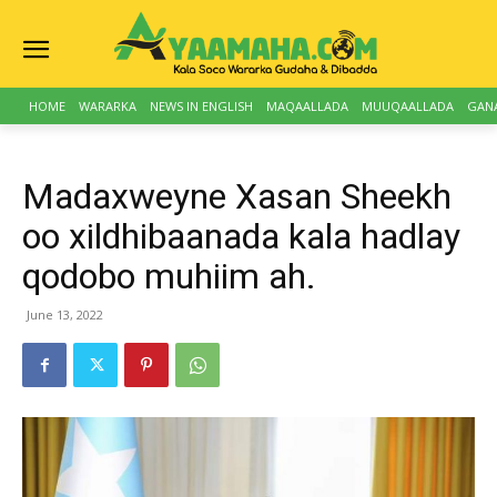
HOME
WARARKA
NEWS IN ENGLISH
MAQAALLADA
MUUQAALLADA
GAN
Madaxweyne Xasan Sheekh
oo xildhibaanada kala hadlay
qodobo muhiim ah.
June 13, 2022