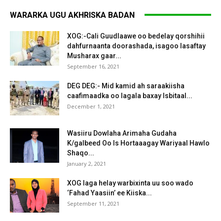
WARARKA UGU AKHRISKA BADAN
XOG:-Cali Guudlaawe oo bedelay qorshihii
dahfurnaanta doorashada, isagoo lasaftay
Musharax gaar...
September 16, 2021
DEG DEG:- Mid kamid ah saraakiisha
caafimaadka oo lagala baxay Isbitaal...
December 1, 2021
Wasiiru Dowlaha Arimaha Gudaha
K/galbeed Oo Is Hortaaagay Wariyaal Hawlo
Shaqo...
January 2, 2021
XOG laga helay warbixinta uu soo wado
‘Fahad Yaasiin’ ee Kiiska...
September 11, 2021