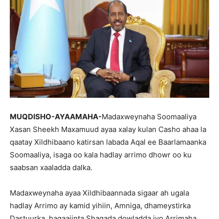
MUQDISHO-AYAAMAHA-
Madaxweynaha Soomaaliya
Xasan Sheekh Maxamuud ayaa xalay kulan Casho ahaa la
qaatay Xildhibaano katirsan labada Aqal ee Baarlamaanka
Soomaaliya, isaga oo kala hadlay arrimo dhowr oo ku
saabsan xaaladda dalka.
Madaxweynaha ayaa Xildhibaannada sigaar ah ugala
hadlay Arrimo ay kamid yihiin, Amniga, dhameystirka
Dastuurka, hagaajinta Shaqada dowladda iyo Arrimaha