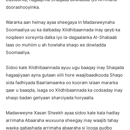
doorashooyinka.
Wararka aan helnay ayaa sheegaya in Madaxweynaha
Soomaaliya uu ka dalbaday Xildhibaannada inay qeyb ka
noqdeen xoreynta dalka iyo la-dagaalanka Al-Shabaab
taas oo muhiim u ah howlaha shaqo ee dowladda
Soomaaliya.
Sidoo kale Xildhibaannada ayuu ugu baaqay inay Shaqada
hagaajiyaan ayna gutaan xilli hore waajibaadkooda Shaqo
sida fadhiyada Baarlamaanka oo kooram la’aan mararka
qaar u baaqda, isaga oo Xildhibaannada ka codsaday inay
shaqo badan geliyaan sharciyada horyaalla.
Madaxweyne Xasan Sheekh ayaa sidoo kale kala hadlay
arrimaha Abaaraha wuxuuna sheegay inay waajib tahay
waxka qabashada arrimaha abaaraha si looga gudbo