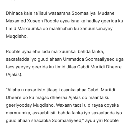
Dhinaca kale ra’iisul wasaaraha Soomaaliya, Mudane
Maxamed Xuseen Rooble ayaa isna ka hadlay geerida ku
timid Marxuumka oo maalmahan ku xanuunsanayey
Muqdisho.
Rooble ayaa ehellada marxuumka, bahda fanka,
saxaafadda iyo guud ahaan Ummadda Soomaaliyeed uga
tacsiyeeyey geerida ku timid Jilaa Cabdi Muriidi Dheere
(Ajakis).
“Allaha u naxariisto jilaagii caanka ahaa Cabdi Muriidi
Dheere oo ku magac dheeraa Ajakis oo maanta ku
geeriyooday Muqdisho. Waxaan tacsi u dirayaa qoyska
marxuumka, asxaabtiisii, bahda fanka iyo saxaafadda iyo
guud ahaan shacabka Soomaaliyeed,” ayuu yiri Rooble