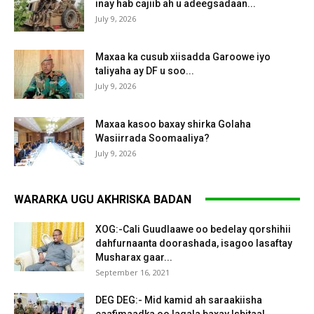
inay hab cajiib ah u adeegsadaan...
July 9, 2026
Maxaa ka cusub xiisadda Garoowe iyo
taliyaha ay DF u soo...
July 9, 2026
Maxaa kasoo baxay shirka Golaha
Wasiirrada Soomaaliya?
July 9, 2026
WARARKA UGU AKHRISKA BADAN
XOG:-Cali Guudlaawe oo bedelay qorshihii
dahfurnaanta doorashada, isagoo lasaftay
Musharax gaar...
September 16, 2021
DEG DEG:- Mid kamid ah saraakiisha
caafimaadka oo lagala baxay Isbitaal...