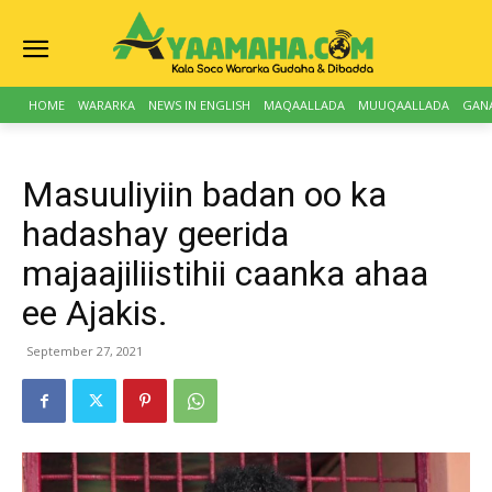
HOME
WARARKA
NEWS IN ENGLISH
MAQAALLADA
MUUQAALLADA
GAN
Masuuliyiin badan oo ka
hadashay geerida
majaajiliistihii caanka ahaa
ee Ajakis.
September 27, 2021