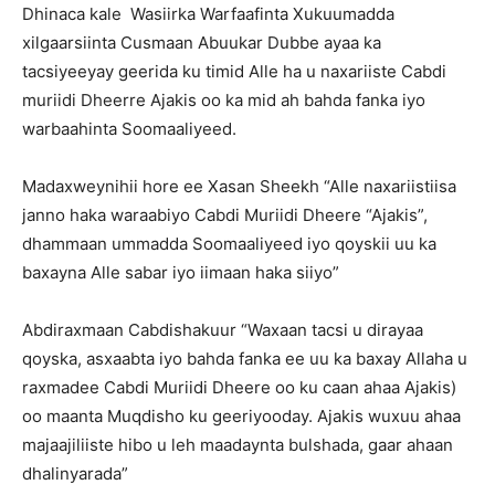
Dhinaca kale Wasiirka Warfaafinta Xukuumadda
xilgaarsiinta Cusmaan Abuukar Dubbe ayaa ka
tacsiyeeyay geerida ku timid Alle ha u naxariiste Cabdi
muriidi Dheerre Ajakis oo ka mid ah bahda fanka iyo
warbaahinta Soomaaliyeed.
Madaxweynihii hore ee Xasan Sheekh “Alle naxariistiisa
janno haka waraabiyo Cabdi Muriidi Dheere “Ajakis”,
dhammaan ummadda Soomaaliyeed iyo qoyskii uu ka
baxayna Alle sabar iyo iimaan haka siiyo”
Abdiraxmaan Cabdishakuur “Waxaan tacsi u dirayaa
qoyska, asxaabta iyo bahda fanka ee uu ka baxay Allaha u
raxmadee Cabdi Muriidi Dheere oo ku caan ahaa Ajakis)
oo maanta Muqdisho ku geeriyooday. Ajakis wuxuu ahaa
majaajiliiste hibo u leh maadaynta bulshada, gaar ahaan
dhalinyarada”