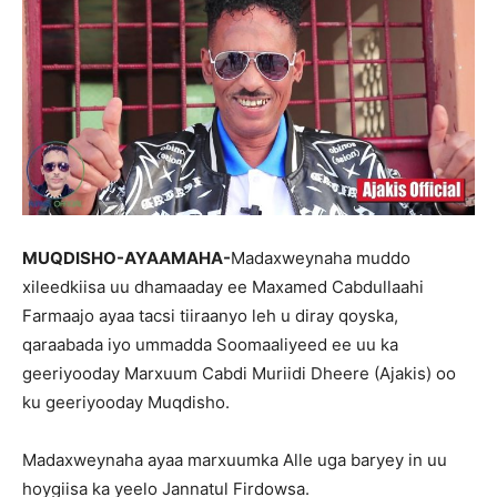
MUQDISHO-AYAAMAHA-
Madaxweynaha muddo
xileedkiisa uu dhamaaday ee Maxamed Cabdullaahi
Farmaajo ayaa tacsi tiiraanyo leh u diray qoyska,
qaraabada iyo ummadda Soomaaliyeed ee uu ka
geeriyooday Marxuum Cabdi Muriidi Dheere (Ajakis) oo
ku geeriyooday Muqdisho.
Madaxweynaha ayaa marxuumka Alle uga baryey in uu
hoygiisa ka yeelo Jannatul Firdowsa.