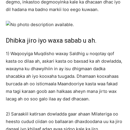
degmo, inkastoo degmooyinka kale ka dhacaan dhac iyo
dil hadana ma badno markii loo eego kuwaan.
Dhibka jiro iyo waxa sabab u ah.
1) Waqooyiga Muqdisho waxay Saldhig u noqotay qof
kasta oo dilaa ah, askari kasta oo baxsad ka ah dowladda,
waxayna ku dhawyihiin in ay isu dhigmaan dadka
shacabka ah iyo kooxaha tuugada. Dhamaan kooxahaas
burcada ah oo isticmaala Maandooriye kasta waa fakad
ma tagi karaan goob aan halkaas aheyn mana jirto wax
lacag ah oo soo galo ilaa ay dad dhacaan.
2) Saraakiil katirsan dowladda gaar ahaan Milateriga oo
heesto cudud ciidan oo ballaaran dhaxdoodana uu ka jiro
dagaal iyo khilaaf adag ayaa sidoo kale ka jiro