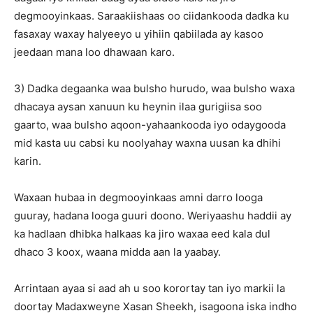
degmooyinkaas. Saraakiishaas oo ciidankooda dadka ku
fasaxay waxay halyeeyo u yihiin qabiilada ay kasoo
jeedaan mana loo dhawaan karo.
3) Dadka degaanka waa bulsho hurudo, waa bulsho waxa
dhacaya aysan xanuun ku heynin ilaa gurigiisa soo
gaarto, waa bulsho aqoon-yahaankooda iyo odaygooda
mid kasta uu cabsi ku noolyahay waxna uusan ka dhihi
karin.
Waxaan hubaa in degmooyinkaas amni darro looga
guuray, hadana looga guuri doono. Weriyaashu haddii ay
ka hadlaan dhibka halkaas ka jiro waxaa eed kala dul
dhaco 3 koox, waana midda aan la yaabay.
Arrintaan ayaa si aad ah u soo korortay tan iyo markii la
doortay Madaxweyne Xasan Sheekh, isagoona iska indho