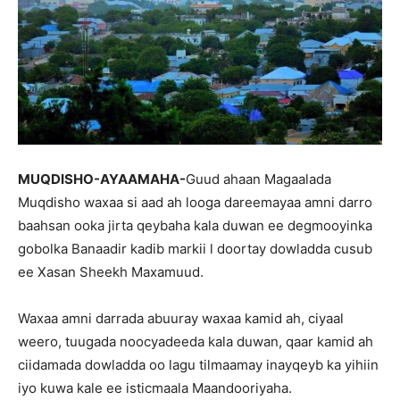
MUQDISHO-AYAAMAHA-
Guud ahaan Magaalada
Muqdisho waxaa si aad ah looga dareemayaa amni darro
baahsan ooka jirta qeybaha kala duwan ee degmooyinka
gobolka Banaadir kadib markii l doortay dowladda cusub
ee Xasan Sheekh Maxamuud.
Waxaa amni darrada abuuray waxaa kamid ah, ciyaal
weero, tuugada noocyadeeda kala duwan, qaar kamid ah
ciidamada dowladda oo lagu tilmaamay inayqeyb ka yihiin
iyo kuwa kale ee isticmaala Maandooriyaha.