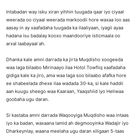
Intabadan way isku xiran yihhin tuugada qaar iyo ciyaal
weerada oo ciyaal weerada markoodii hore waxaa loo aas
aasay in ay xaafadaha tuugada ka ilaaliyaan, iyagii ayaa
hadana isu badalay kooxo maandooriye isticmaala oo
arxal laabayaal ah.
Dhanka kale amni darrada ka jirta Muqdisho xoogeeda
waa laga bilaabo Mirinaayo ilaa Hotol Towfiiq xaafadaha
gidiga kale ka jiro, ama waa laga soo bilaabo afafka hore
ee shabeelada dhexe ilaa wadada 30-ka, si kale haddii
aan kuugu sheego waa Kaaraan, Yaaqshiid iyo Heliwaa
goobaha ugu daran.
Si kastaba amni darrada Waqooyiga Muqdisho waa intaas
iyo ka badan, waxaana lamid ah degmooyinka Wadajir iyo
Dharkeynlay, waana meelaha ugu daran xiligaan 5-taas