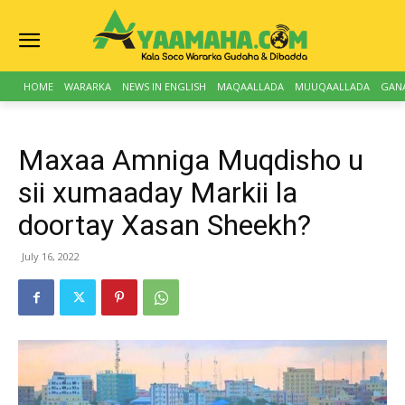
HOME
WARARKA
NEWS IN ENGLISH
MAQAALLADA
MUUQAALLADA
GAN
Maxaa Amniga Muqdisho u
sii xumaaday Markii la
doortay Xasan Sheekh?
July 16, 2022