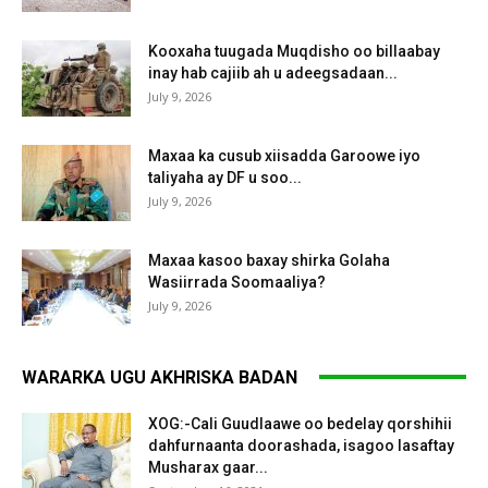
Kooxaha tuugada Muqdisho oo billaabay
inay hab cajiib ah u adeegsadaan...
July 9, 2026
Maxaa ka cusub xiisadda Garoowe iyo
taliyaha ay DF u soo...
July 9, 2026
Maxaa kasoo baxay shirka Golaha
Wasiirrada Soomaaliya?
July 9, 2026
WARARKA UGU AKHRISKA BADAN
XOG:-Cali Guudlaawe oo bedelay qorshihii
dahfurnaanta doorashada, isagoo lasaftay
Musharax gaar...