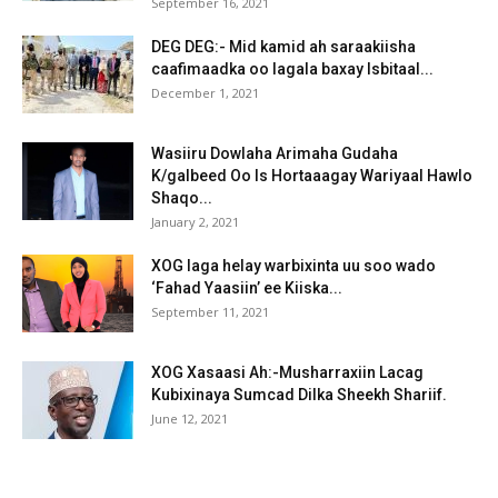
September 16, 2021
DEG DEG:- Mid kamid ah saraakiisha
caafimaadka oo lagala baxay Isbitaal...
December 1, 2021
Wasiiru Dowlaha Arimaha Gudaha
K/galbeed Oo Is Hortaaagay Wariyaal Hawlo
Shaqo...
January 2, 2021
XOG laga helay warbixinta uu soo wado
‘Fahad Yaasiin’ ee Kiiska...
September 11, 2021
XOG Xasaasi Ah:-Musharraxiin Lacag
Kubixinaya Sumcad Dilka Sheekh Shariif.
June 12, 2021