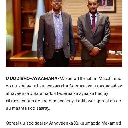
MUQDISHO-AYAAMAHA-
Maxamed Ibraahim Macallimuu
oo uu shalay ra’iisul wasaaraha Soomaaliya u magacaabay
afhayeenka xukuumadda federaalka ayaa ka hadlay
xilkaasi cusub ee loo magacaabay, kadib war qoraal ah oo
uu maanta soo saaray.
Qoraal uu soo saaray Afhayeenka Xukuumadda Maxamed