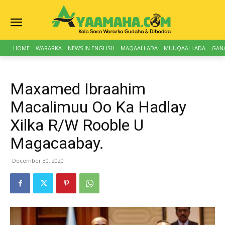
HOME
WARARKA
NEWS IN ENGLISH
MAQAALLADA
MUUQAALLADA
GAN
Maxamed Ibraahim
Macalimuu Oo Ka Hadlay
Xilka R/W Rooble U
Magacaabay.
December 30, 2020