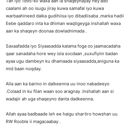
Tan iyo 1995-kii waxa aan la shaqeynayay hey’ado
caalami ah oo isugu jiray kuwa samafal iyo kuwa
warbaahineed dalka gudihiisa iyo dibadiisaba ,marka hadii
Eebe qaddaro inta ka dhiman waqtigeyga inshallah waxa
aan ka shaqeyn doonaa dowladnimada .
Saxaafadda iyo Siyaasadda kalama foga oo jaamacadaha
qaar sanadaha hore wey isla socdaan ,suxufiyiin badan
ayaa ugu dambeyn ku dhamaada siyaasadda,aniguna ka
mid baan noqday.
Alla aan ka barino in dalkeenna uu inoo nabadeeyo
.Colaad in ku filan waan soo aragnay .Inshallah aan si
wadajir ah uga shaqeyno danta dadkeenna.
Allah ayaa badbaade leh ee haigu shartiro howshan uu
RW Rooble ii magacaabay .