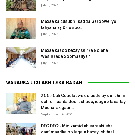
July 9, 2026
Maxaa ka cusub xiisadda Garoowe iyo
taliyaha ay DF u soo...
July 9, 2026
Maxaa kasoo baxay shirka Golaha
Wasiirrada Soomaaliya?
July 9, 2026
WARARKA UGU AKHRISKA BADAN
XOG:-Cali Guudlaawe oo bedelay qorshihii
dahfurnaanta doorashada, isagoo lasaftay
Musharax gaar...
September 16, 2021
DEG DEG:- Mid kamid ah saraakiisha
caafimaadka oo lagala baxay Isbitaal...