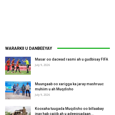
WARARKII U DANBEEYAY
Masar oo dacwad rasmi ah u gudbisay FIFA
July 9, 2026
Muungaab oo xarigga ka jaray mashruuc
muhiim u ah Muqdisho
July 9, 2026
Kooxaha tuugada Muqdisho oo billaabay
inay hab cajiib ah u adeegsadaan...