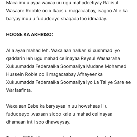
Macalimuu ayaa waxaa uu ugu mahadceliyay Ra’iisul
Wasaare Rooble oo xilkaas u magacaabay, isagoo Alle ka
baryay inuu u fududeeyo shaqada loo idmaday.
HOOSE KA AKHRISO:
Alla ayaa mahad leh. Waxa aan halkan si xushmad iyo
qaddarin leh ugu mahad celinayaa Reysul Wasaaraha
Xukuumadda Federaalka Soomaaliya Mudane Mohamed
Hussein Roble oo ii magacaabay Afhayeenka
Xukuumadda Federaalka Soomaaliya iyo La Taliye Sare ee
Warfaafinta.
Waxa aan Eebe ka baryayaa in uu howshaas ii u
fududeeyo ,waxaan sidoo kale u mahad celinayaa
dhamaan intii soo dhaweysay.