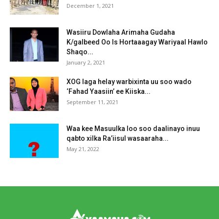
December 1, 2021
Wasiiru Dowlaha Arimaha Gudaha
K/galbeed Oo Is Hortaaagay Wariyaal Hawlo
Shaqo...
January 2, 2021
XOG laga helay warbixinta uu soo wado
‘Fahad Yaasiin’ ee Kiiska...
September 11, 2021
Waa kee Masuulka loo soo daalinayo inuu
qabto xilka Ra’iisul wasaaraha...
May 21, 2022