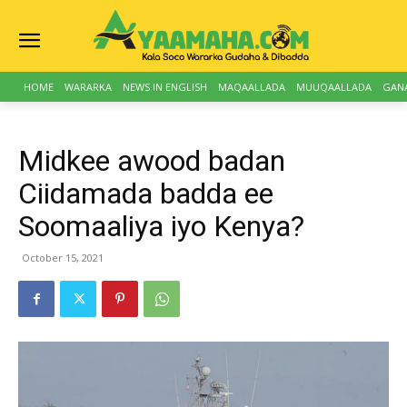
HOME
WARARKA
NEWS IN ENGLISH
MAQAALLADA
MUUQAALLADA
GAN
Midkee awood badan
Ciidamada badda ee
Soomaaliya iyo Kenya?
October 15, 2021