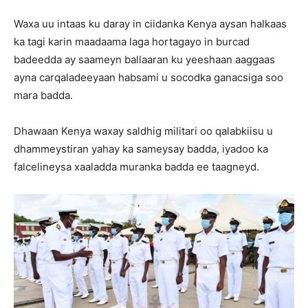
Waxa uu intaas ku daray in ciidanka Kenya aysan halkaas
ka tagi karin maadaama laga hortagayo in burcad
badeedda ay saameyn ballaaran ku yeeshaan aaggaas
ayna carqaladeeyaan habsami u socodka ganacsiga soo
mara badda.
Dhawaan Kenya waxay saldhig militari oo qalabkiisu u
dhammeystiran yahay ka sameysay badda, iyadoo ka
falcelineysa xaaladda muranka badda ee taagneyd.