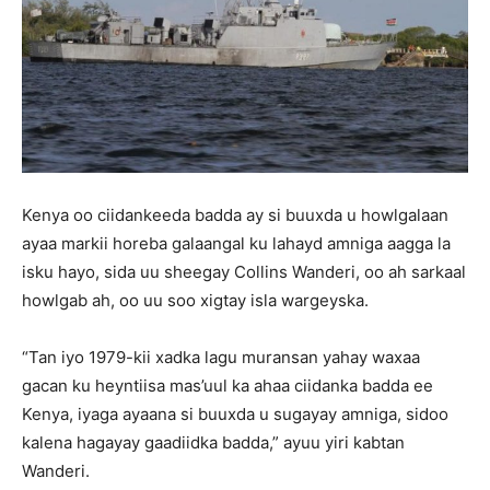
Kenya oo ciidankeeda badda ay si buuxda u howlgalaan
ayaa markii horeba galaangal ku lahayd amniga aagga la
isku hayo, sida uu sheegay Collins Wanderi, oo ah sarkaal
howlgab ah, oo uu soo xigtay isla wargeyska.
“Tan iyo 1979-kii xadka lagu muransan yahay waxaa
gacan ku heyntiisa mas’uul ka ahaa ciidanka badda ee
Kenya, iyaga ayaana si buuxda u sugayay amniga, sidoo
kalena hagayay gaadiidka badda,” ayuu yiri kabtan
Wanderi.