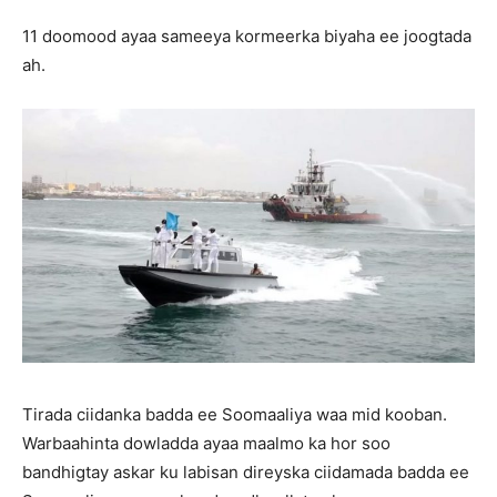
11 doomood ayaa sameeya kormeerka biyaha ee joogtada
ah.
Tirada ciidanka badda ee Soomaaliya waa mid kooban.
Warbaahinta dowladda ayaa maalmo ka hor soo
bandhigtay askar ku labisan direyska ciidamada badda ee