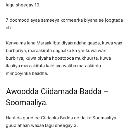
lagu sheegay 19.
7 doomood ayaa sameeya kormeerka biyaha ee joogtada
ah.
Kenya ma laha Maraakiibta diyaaradaha qaada, kuwa wax
burburiya, maraakiibta dagaalka ka yar kuwa wax
burbirya, kuwa biyaha hoostooda mukhuurta, kuwa
ilaaliya maraakiibta kale iyo waliba maraakiibta
miinooyinka baadha.
Awoodda Ciidamada Badda –
Soomaaliya.
Hantida guud ee Ciidanka Badda ee dalka Soomaaliya
guud ahaan waxaa lagu sheegay 3.