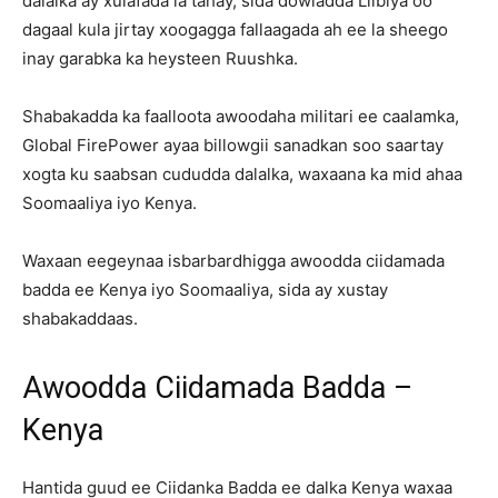
dalalka ay xulafada la tahay, sida dowladda Liibiya oo
dagaal kula jirtay xoogagga fallaagada ah ee la sheego
inay garabka ka heysteen Ruushka.
Shabakadda ka faalloota awoodaha militari ee caalamka,
Global FirePower ayaa billowgii sanadkan soo saartay
xogta ku saabsan cududda dalalka, waxaana ka mid ahaa
Soomaaliya iyo Kenya.
Waxaan eegeynaa isbarbardhigga awoodda ciidamada
badda ee Kenya iyo Soomaaliya, sida ay xustay
shabakaddaas.
Awoodda Ciidamada Badda –
Kenya
Hantida guud ee Ciidanka Badda ee dalka Kenya waxaa