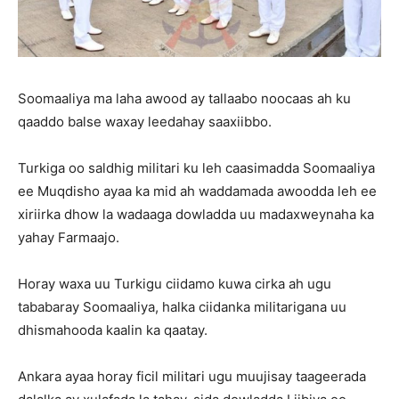
Soomaaliya ma laha awood ay tallaabo noocaas ah ku
qaaddo balse waxay leedahay saaxiibbo.
Turkiga oo saldhig militari ku leh caasimadda Soomaaliya
ee Muqdisho ayaa ka mid ah waddamada awoodda leh ee
xiriirka dhow la wadaaga dowladda uu madaxweynaha ka
yahay Farmaajo.
Horay waxa uu Turkigu ciidamo kuwa cirka ah ugu
tababaray Soomaaliya, halka ciidanka militarigana uu
dhismahooda kaalin ka qaatay.
Ankara ayaa horay ficil militari ugu muujisay taageerada