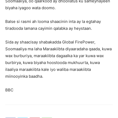
Soomaaliya, oo qaarkood ay dhoollatus ku sameynayeen
biyaha iyagoo wata doomo.
Balse si rasmi ah looma shaacinin inta ay la egtahay
tiradooda lamana cayimin qalabka ay heystaan.
Sida ay shaacisay shabakadda Global FirePower,
Soomaaliya ma laha Maraakiibta diyaaradaha qaada, kuwa
wax burburiya, maraakiibta dagaalka ka yar kuwa wax
burbirya, kuwa biyaha hoostooda mukhuurta, kuwa
ilaaliya maraakiibta kale iyo waliba maraakiibta
miinooyinka baadha.
BBC