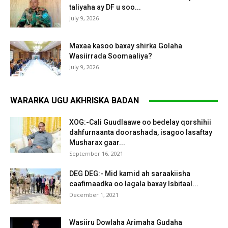
taliyaha ay DF u soo...
July 9, 2026
Maxaa kasoo baxay shirka Golaha
Wasiirrada Soomaaliya?
July 9, 2026
WARARKA UGU AKHRISKA BADAN
XOG:-Cali Guudlaawe oo bedelay qorshihii
dahfurnaanta doorashada, isagoo lasaftay
Musharax gaar...
September 16, 2021
DEG DEG:- Mid kamid ah saraakiisha
caafimaadka oo lagala baxay Isbitaal...
December 1, 2021
Wasiiru Dowlaha Arimaha Gudaha