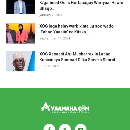
K/galbeed Oo Is Hortaaagay Wariyaal Hawlo
Shaqo...
January 2, 2021
XOG laga helay warbixinta uu soo wado
‘Fahad Yaasiin’ ee Kiiska...
September 11, 2021
XOG Xasaasi Ah:-Musharraxiin Lacag
Kubixinaya Sumcad Dilka Sheekh Shariif.
June 12, 2021