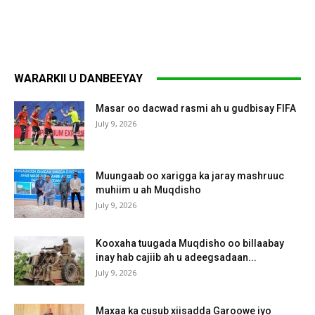
WARARKII U DANBEEYAY
Masar oo dacwad rasmi ah u gudbisay FIFA
July 9, 2026
Muungaab oo xarigga ka jaray mashruuc
muhiim u ah Muqdisho
July 9, 2026
Kooxaha tuugada Muqdisho oo billaabay
inay hab cajiib ah u adeegsadaan...
July 9, 2026
Maxaa ka cusub xiisadda Garoowe iyo