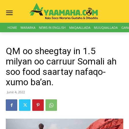
HOME
WARARKA
NEWS IN ENGLISH
MAQAALLADA
MUUQAALLADA
GAN
QM oo sheegtay in 1.5
milyan oo carruur Somali ah
soo food saartay nafaqo-
xumo ba’an.
June 4, 2022