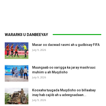
WARARKII U DANBEEYAY
Masar oo dacwad rasmi ah u gudbisay FIFA
July 9, 2026
Muungaab oo xarigga ka jaray mashruuc
muhiim u ah Muqdisho
July 9, 2026
Kooxaha tuugada Muqdisho oo billaabay
inay hab cajiib ah u adeegsadaan...
July 9, 2026