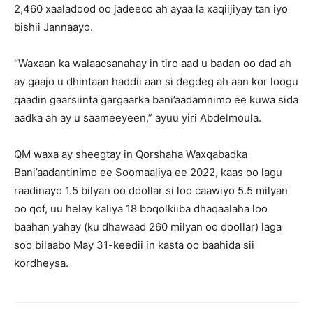
2,460 xaaladood oo jadeeco ah ayaa la xaqiijiyay tan iyo
bishii Jannaayo.
“Waxaan ka walaacsanahay in tiro aad u badan oo dad ah
ay gaajo u dhintaan haddii aan si degdeg ah aan kor loogu
qaadin gaarsiinta gargaarka bani’aadamnimo ee kuwa sida
aadka ah ay u saameeyeen,” ayuu yiri Abdelmoula.
QM waxa ay sheegtay in Qorshaha Waxqabadka
Bani’aadantinimo ee Soomaaliya ee 2022, kaas oo lagu
raadinayo 1.5 bilyan oo doollar si loo caawiyo 5.5 milyan
oo qof, uu helay kaliya 18 boqolkiiba dhaqaalaha loo
baahan yahay (ku dhawaad ​​260 milyan oo doollar) laga
soo bilaabo May 31-keedii in kasta oo baahida sii
kordheysa.