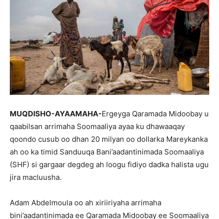
MUQDISHO-AYAAMAHA-
Ergeyga Qaramada Midoobay u
qaabilsan arrimaha Soomaaliya ayaa ku dhawaaqay
qoondo cusub oo dhan 20 milyan oo dollarka Mareykanka
ah oo ka timid Sanduuqa Bani’aadantinimada Soomaaliya
(SHF) si gargaar degdeg ah loogu fidiyo dadka halista ugu
jira macluusha.
Adam Abdelmoula oo ah xiriiriyaha arrimaha
bini’aadantinimada ee Qaramada Midoobay ee Soomaaliya