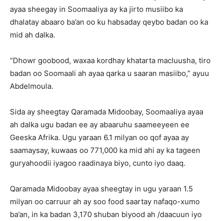
ayaa sheegay in Soomaaliya ay ka jirto musiibo ka
dhalatay abaaro ba’an oo ku habsaday qeybo badan oo ka
mid ah dalka.
“Dhowr goobood, waxaa kordhay khatarta macluusha, tiro
badan oo Soomaali ah ayaa qarka u saaran masiibo,” ayuu
Abdelmoula.
Sida ay sheegtay Qaramada Midoobay, Soomaaliya ayaa
ah dalka ugu badan ee ay abaaruhu saameeyeen ee
Geeska Afrika. Ugu yaraan 6.1 milyan oo qof ayaa ay
saamaysay, kuwaas oo 771,000 ka mid ahi ay ka tageen
guryahoodii iyagoo raadinaya biyo, cunto iyo daaq.
Qaramada Midoobay ayaa sheegtay in ugu yaraan 1.5
milyan oo carruur ah ay soo food saartay nafaqo-xumo
ba’an, in ka badan 3,170 shuban biyood ah /daacuun iyo