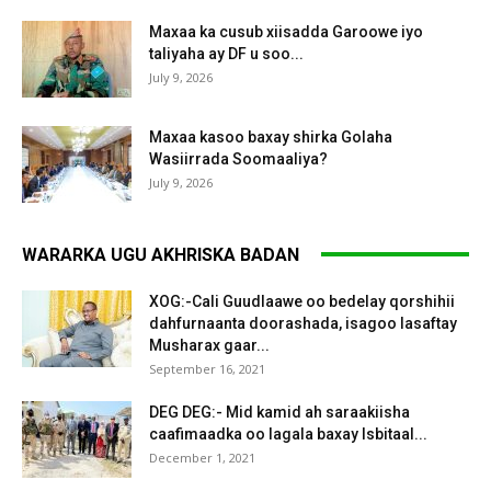
Maxaa ka cusub xiisadda Garoowe iyo
taliyaha ay DF u soo...
July 9, 2026
Maxaa kasoo baxay shirka Golaha
Wasiirrada Soomaaliya?
July 9, 2026
WARARKA UGU AKHRISKA BADAN
XOG:-Cali Guudlaawe oo bedelay qorshihii
dahfurnaanta doorashada, isagoo lasaftay
Musharax gaar...
September 16, 2021
DEG DEG:- Mid kamid ah saraakiisha
caafimaadka oo lagala baxay Isbitaal...
December 1, 2021