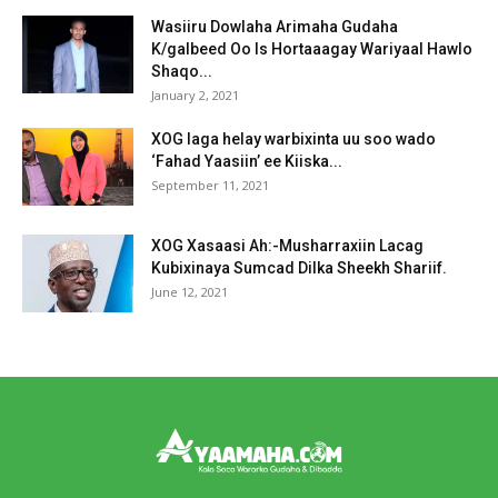
Wasiiru Dowlaha Arimaha Gudaha
K/galbeed Oo Is Hortaaagay Wariyaal Hawlo
Shaqo...
January 2, 2021
XOG laga helay warbixinta uu soo wado
‘Fahad Yaasiin’ ee Kiiska...
September 11, 2021
XOG Xasaasi Ah:-Musharraxiin Lacag
Kubixinaya Sumcad Dilka Sheekh Shariif.
June 12, 2021