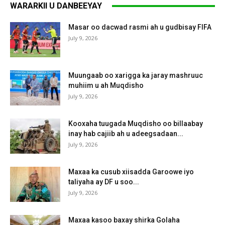
WARARKII U DANBEEYAY
Masar oo dacwad rasmi ah u gudbisay FIFA
July 9, 2026
Muungaab oo xarigga ka jaray mashruuc
muhiim u ah Muqdisho
July 9, 2026
Kooxaha tuugada Muqdisho oo billaabay
inay hab cajiib ah u adeegsadaan...
July 9, 2026
Maxaa ka cusub xiisadda Garoowe iyo
taliyaha ay DF u soo...
July 9, 2026
Maxaa kasoo baxay shirka Golaha