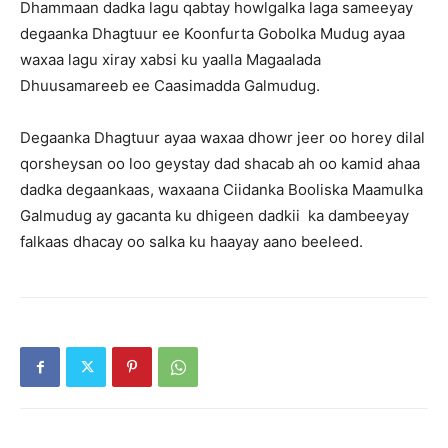
Dhammaan dadka lagu qabtay howlgalka laga sameeyay
degaanka Dhagtuur ee Koonfurta Gobolka Mudug ayaa
waxaa lagu xiray xabsi ku yaalla Magaalada
Dhuusamareeb ee Caasimadda Galmudug.
Degaanka Dhagtuur ayaa waxaa dhowr jeer oo horey dilal
qorsheysan oo loo geystay dad shacab ah oo kamid ahaa
dadka degaankaas, waxaana Ciidanka Booliska Maamulka
Galmudug ay gacanta ku dhigeen dadkii ka dambeeyay
falkaas dhacay oo salka ku haayay aano beeleed.