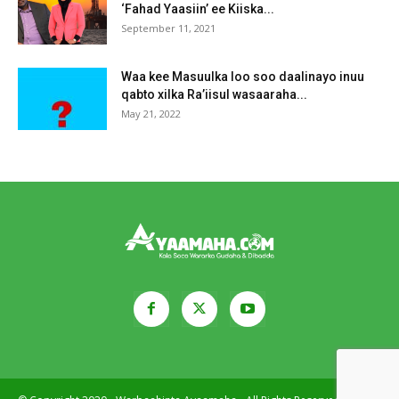
‘Fahad Yaasiin’ ee Kiiska...
September 11, 2021
Waa kee Masuulka loo soo daalinayo inuu
qabto xilka Ra’iisul wasaaraha...
May 21, 2022