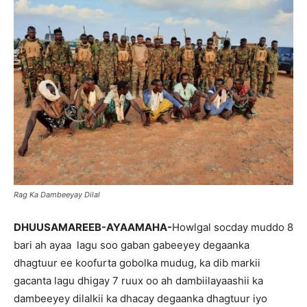
Rag Ka Dambeeyay Dilal
DHUUSAMAREEB-AYAAMAHA-
Howlgal socday muddo 8
bari ah ayaa lagu soo gaban gabeeyey degaanka
dhagtuur ee koofurta gobolka mudug, ka dib markii
gacanta lagu dhigay 7 ruux oo ah dambiilayaashii ka
dambeeyey dilalkii ka dhacay degaanka dhagtuur iyo