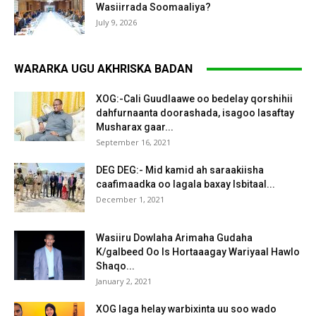
Wasiirrada Soomaaliya?
July 9, 2026
WARARKA UGU AKHRISKA BADAN
XOG:-Cali Guudlaawe oo bedelay qorshihii
dahfurnaanta doorashada, isagoo lasaftay
Musharax gaar...
September 16, 2021
DEG DEG:- Mid kamid ah saraakiisha
caafimaadka oo lagala baxay Isbitaal...
December 1, 2021
Wasiiru Dowlaha Arimaha Gudaha
K/galbeed Oo Is Hortaaagay Wariyaal Hawlo
Shaqo...
January 2, 2021
XOG laga helay warbixinta uu soo wado