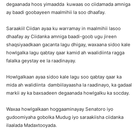
degaanada hoos yimaadda kuwaas oo ciidamada amniga
ay baadi goobayeen maalmihii la soo dhaafay.
Saraakiil Ciidan ayaa ku warramay in maalmihii lasoo
dhaafay ay Ciidanka amniga baadi-goob ugu jireen
shaqsiyaadkaan gacanta lagu dhigay, waxaana sidoo kale
howlgalka lagu qabtay qaar kamid ah waalidiinta ragga
falalka geystay ee la raadinayay.
Howlgalkaan ayaa sidoo kale lagu soo qabtay qaar ka
mida ah walidiinta dambiilayaasha la raadinayo, ka gadaal
markii ay ka baxsadeen degaanada howlgalku ka socday.
Waxaa howlgalkaan hoggaaminayay Senatoro iyo
gudoomiyaha gobolka Mudug iyo saraakiisha ciidanka
ilaalada Madaxtooyada.