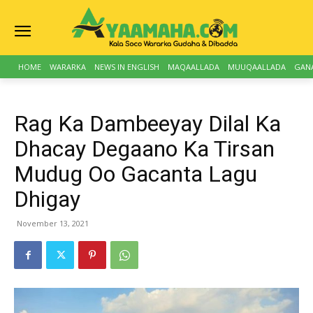
HOME
WARARKA
NEWS IN ENGLISH
MAQAALLADA
MUUQAALLADA
GAN
Rag Ka Dambeeyay Dilal Ka
Dhacay Degaano Ka Tirsan
Mudug Oo Gacanta Lagu
Dhigay
November 13, 2021