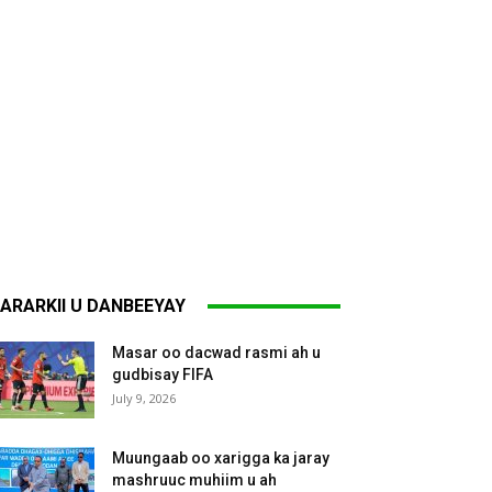
ARARKII U DANBEEYAY
Masar oo dacwad rasmi ah u
gudbisay FIFA
July 9, 2026
Muungaab oo xarigga ka jaray
mashruuc muhiim u ah