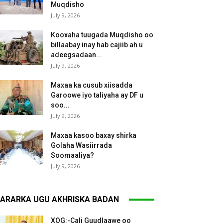
Muqdisho
July 9, 2026
Kooxaha tuugada Muqdisho oo
billaabay inay hab cajiib ah u
adeegsadaan...
July 9, 2026
Maxaa ka cusub xiisadda
Garoowe iyo taliyaha ay DF u
soo...
July 9, 2026
Maxaa kasoo baxay shirka
Golaha Wasiirrada
Soomaaliya?
July 9, 2026
ARARKA UGU AKHRISKA BADAN
XOG:-Cali Guudlaawe oo