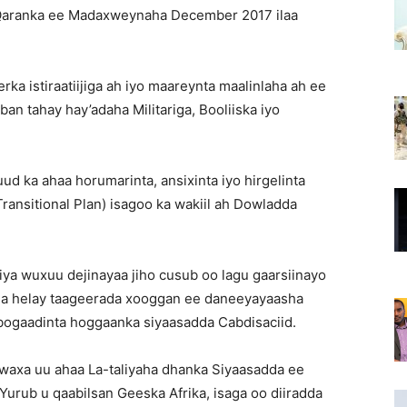
a Qaranka ee Madaxweynaha December 2017 ilaa
ka istiraatiijiga ah iyo maareynta maalinlaha ah ee
n tahay hay’adaha Militariga, Booliiska iyo
d ka ahaa horumarinta, ansixinta iyo hirgelinta
ansitional Plan) isagoo ka wakiil ah Dowladda
ya wuxuu dejinayaa jiho cusub oo lagu gaarsiinayo
na helay taageerada xooggan ee daneeyayaasha
 bogaadinta hoggaanka siyaasadda Cabdisaciid.
d waxa uu ahaa La-taliyaha dhanka Siyaasadda ee
urub u qaabilsan Geeska Afrika, isaga oo diiradda