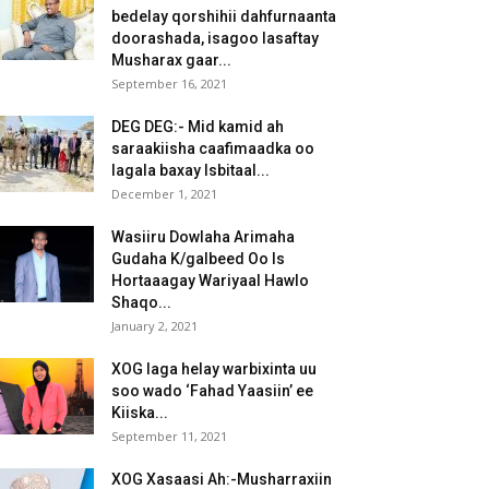
bedelay qorshihii dahfurnaanta
doorashada, isagoo lasaftay
Musharax gaar...
September 16, 2021
DEG DEG:- Mid kamid ah
saraakiisha caafimaadka oo
lagala baxay Isbitaal...
December 1, 2021
Wasiiru Dowlaha Arimaha
Gudaha K/galbeed Oo Is
Hortaaagay Wariyaal Hawlo
Shaqo...
January 2, 2021
XOG laga helay warbixinta uu
soo wado ‘Fahad Yaasiin’ ee
Kiiska...
September 11, 2021
XOG Xasaasi Ah:-Musharraxiin