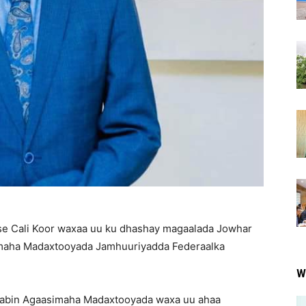
se Cali Koor waxaa uu ku dhashay magaalada Jowhar
imaha Madaxtooyada Jamhuuriyadda Federaalka
W
caabin Agaasimaha Madaxtooyada waxa uu ahaa