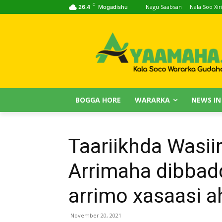
C
Nagu Saabsan
Nala Soo Xiri
26.4
Mogadishu
BOGGA HORE
WARARKA
NEWS IN
Taariikhda Wasii
Arrimaha dibba
arrimo xasaasi a
November 20, 2021