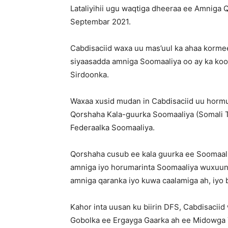
Lataliyihii ugu waqtiga dheeraa ee Amnig
Septembar 2021.
Cabdisaciid waxa uu mas’uul ka ahaa kormeer
siyaasadda amniga Soomaaliya oo ay ka kooba
Sirdoonka.
Waxaa xusid mudan in Cabdisaciid uu hormuu
Qorshaha Kala-guurka Soomaaliya (Somali Tr
Federaalka Soomaaliya.
Qorshaha cusub ee kala guurka ee Soomaali
amniga iyo horumarinta Soomaaliya wuxuu
amniga qaranka iyo kuwa caalamiga ah, iyo
Kahor inta uusan ku biirin DFS, Cabdisacii
Gobolka ee Ergayga Gaarka ah ee Midowga Y