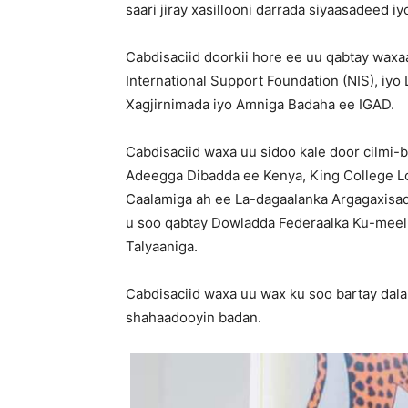
saari jiray xasillooni darrada siyaasadeed 
Cabdisaciid doorkii hore ee uu qabtay waxa
International Support Foundation (NIS), iy
Xagjirnimada iyo Amniga Badaha ee IGAD.
Cabdisaciid waxa uu sidoo kale door cilmi-
Adeegga Dibadda ee Kenya, King College Lon
Caalamiga ah ee La-dagaalanka Argagaxisada
u soo qabtay Dowladda Federaalka Ku-meel-
Talyaaniga.
Cabdisaciid waxa uu wax ku soo bartay dala
shahaadooyin badan.