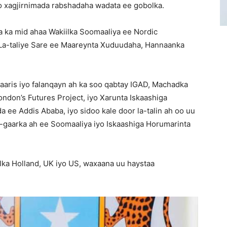
iyo xagjirnimada rabshadaha wadata ee gobolka.
a ka mid ahaa Wakiilka Soomaaliya ee Nordic
o La-taliye Sare ee Maareynta Xuduudaha, Hannaanka
baaris iyo falanqayn ah ka soo qabtay IGAD, Machadka
don’s Futures Project, iyo Xarunta Iskaashiga
 ee Addis Ababa, iyo sidoo kale door la-talin ah oo uu
gaarka ah ee Soomaaliya iyo Iskaashiga Horumarinta
lka Holland, UK iyo US, waxaana uu haystaa