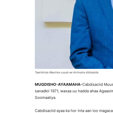
Taariikhda Wasiirka cusub ee Arrimaha dibbadda
MUQDISHO-AYAAMAHA-
Cabdisaciid Muu
sanadkii 1971, waxaa uu hadda ahaa Agaas
Soomaaliya.
Cabdisaciid ayaa ka hor inta aan loo maga