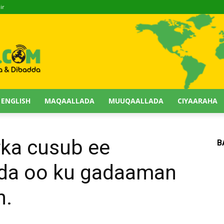
ir
 ENGLISH
MAQAALLADA
MUUQAALLADA
CIYAARAHA
rka cusub ee
B
dda oo ku gadaaman
h.