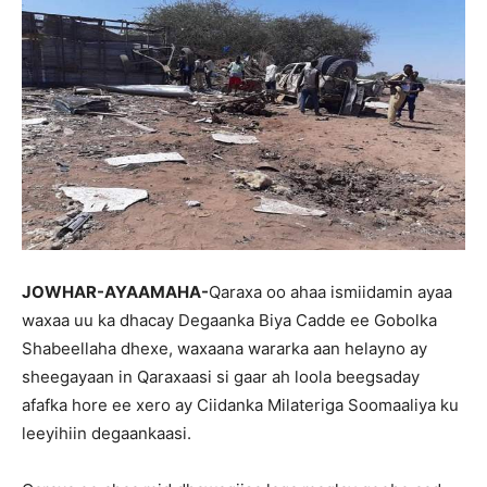
JOWHAR-AYAAMAHA-
Qaraxa oo ahaa ismiidamin ayaa
waxaa uu ka dhacay Degaanka Biya Cadde ee Gobolka
Shabeellaha dhexe, waxaana wararka aan helayno ay
sheegayaan in Qaraxaasi si gaar ah loola beegsaday
afafka hore ee xero ay Ciidanka Milateriga Soomaaliya ku
leeyihiin degaankaasi.