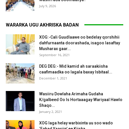
July 9, 2026
WARARKA UGU AKHRISKA BADAN
XOG:-Cali Guudlaawe oo bedelay qorshihii
dahfurnaanta doorashada, isagoo lasaftay
Musharax gaar...
September 16, 2021
DEG DEG:- Mid kamid ah saraakiisha
caafimaadka oo lagala baxay Isbitaal...
December 1, 2021
Wasiiru Dowlaha Arimaha Gudaha
K/galbeed Oo Is Hortaaagay Wariyaal Hawlo
Shaqo...
January 2, 2021
XOG laga helay warbixinta uu soo wado
‘Fahad Yaasiin’ ee Kiiska...