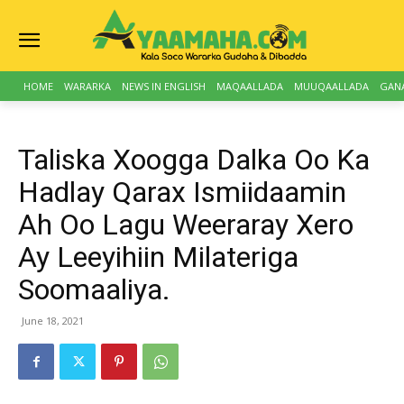
HOME
WARARKA
NEWS IN ENGLISH
MAQAALLADA
MUUQAALLADA
GAN
Taliska Xoogga Dalka Oo Ka
Hadlay Qarax Ismiidaamin
Ah Oo Lagu Weeraray Xero
Ay Leeyihiin Milateriga
Soomaaliya.
June 18, 2021