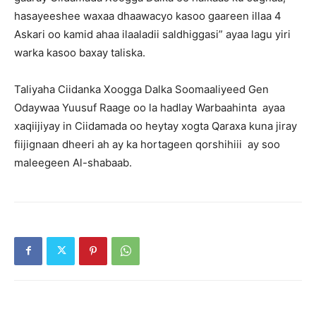
hasayeeshee waxaa dhaawacyo kasoo gaareen illaa 4
Askari oo kamid ahaa ilaaladii saldhiggasi” ayaa lagu yiri
warka kasoo baxay taliska.
Taliyaha Ciidanka Xoogga Dalka Soomaaliyeed Gen
Odaywaa Yuusuf Raage oo la hadlay Warbaahinta ayaa
xaqiijiyay in Ciidamada oo heytay xogta Qaraxa kuna jiray
fiijignaan dheeri ah ay ka hortageen qorshihiii ay soo
maleegeen Al-shabaab.