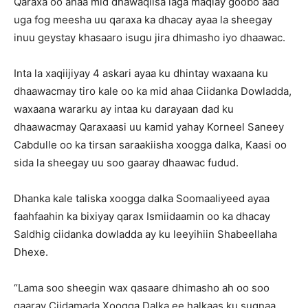
Qaraxa oo ahaa mid dhawaqiisa laga maqlay goobo aad
uga fog meesha uu qaraxa ka dhacay ayaa la sheegay
inuu geystay khasaaro isugu jira dhimasho iyo dhaawac.
Inta la xaqiijiyay 4 askari ayaa ku dhintay waxaana ku
dhaawacmay tiro kale oo ka mid ahaa Ciidanka Dowladda,
waxaana wararku ay intaa ku darayaan dad ku
dhaawacmay Qaraxaasi uu kamid yahay Korneel Saneey
Cabdulle oo ka tirsan saraakiisha xoogga dalka, Kaasi oo
sida la sheegay uu soo gaaray dhaawac fudud.
Dhanka kale taliska xoogga dalka Soomaaliyeed ayaa
faahfaahin ka bixiyay qarax Ismiidaamin oo ka dhacay
Saldhig ciidanka dowladda ay ku leeyihiin Shabeellaha
Dhexe.
“Lama soo sheegin wax qasaare dhimasho ah oo soo
gaaray Ciidamada Xoogga Dalka ee halkaas ku sugnaa,