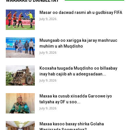
WARARKII U DANBEEYAY
Masar oo dacwad rasmi ah u gudbisay FIFA
July 9, 2026
Muungaab oo xarigga ka jaray mashruuc
muhiim u ah Muqdisho
July 9, 2026
Kooxaha tuugada Muqdisho oo billaabay
inay hab cajiib ah u adeegsadaan...
July 9, 2026
Maxaa ka cusub xiisadda Garoowe iyo
taliyaha ay DF u soo...
July 9, 2026
Maxaa kasoo baxay shirka Golaha
Wasiirrada Soomaaliya?