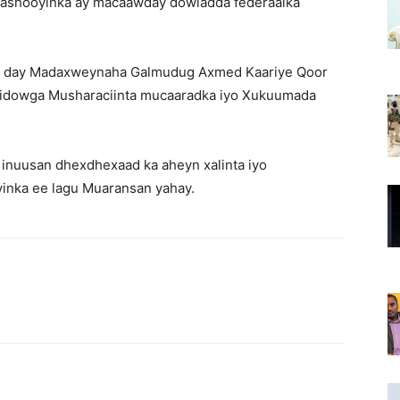
orashooyinka ay macaawday dowladda federaalka
sku day Madaxweynaha Galmudug Axmed Kaariye Qoor
Midowga Musharaciinta mucaaradka iyo Xukuumada
inuusan dhexdhexaad ka aheyn xalinta iyo
inka ee lagu Muaransan yahay.