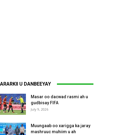
ARARKII U DANBEEYAY
Masar oo dacwad rasmi ah u
gudbisay FIFA
July 9, 2026
Muungaab oo xarigga ka jaray
mashruuc muhiim u ah