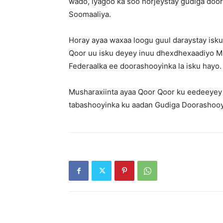
wado, iyagoo ka soo horjeystay gudiga do
Soomaaliya.
Horay ayaa waxaa loogu guul daraystay i
Qoor uu isku deyey inuu dhexdhexaadiyo 
Federaalka ee doorashooyinka la isku hayo.
Musharaxiinta ayaa Qoor Qoor ku eedeeyey 
tabashooyinka ku aadan Gudiga Doorashooy