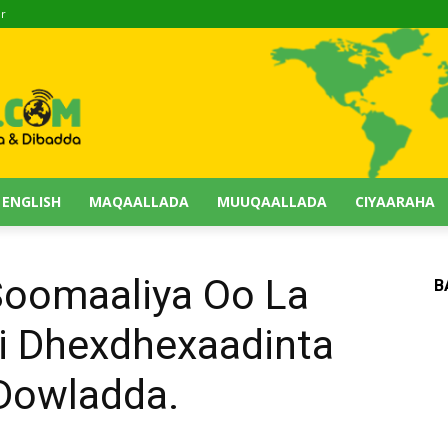
ir
 ENGLISH
MAQAALLADA
MUUQAALLADA
CIYAARAHA
Soomaaliya Oo La
B
i Dhexdhexaadinta
Dowladda.