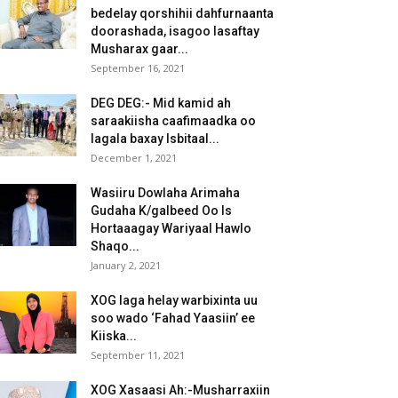
bedelay qorshihii dahfurnaanta
doorashada, isagoo lasaftay
Musharax gaar...
September 16, 2021
DEG DEG:- Mid kamid ah
saraakiisha caafimaadka oo
lagala baxay Isbitaal...
December 1, 2021
Wasiiru Dowlaha Arimaha
Gudaha K/galbeed Oo Is
Hortaaagay Wariyaal Hawlo
Shaqo...
January 2, 2021
XOG laga helay warbixinta uu
soo wado ‘Fahad Yaasiin’ ee
Kiiska...
September 11, 2021
XOG Xasaasi Ah:-Musharraxiin