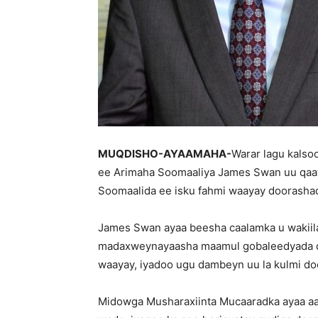
MUQDISHO-AYAAMAHA-
Warar lagu kalso
ee Arimaha Soomaaliya James Swan uu qaa
Soomaalida ee isku fahmi waayay doorasha
James Swan ayaa beesha caalamka u wakiil
madaxweynayaasha maamul gobaleedyada dal
waayay, iyadoo ugu dambeyn uu la kulmi d
Midowga Musharaxiinta Mucaaradka ayaa aa