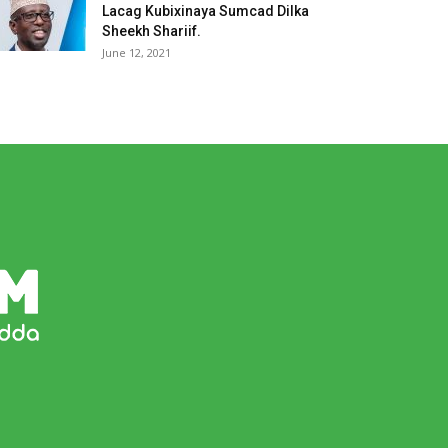
Lacag Kubixinaya Sumcad Dilka
Sheekh Shariif.
June 12, 2021