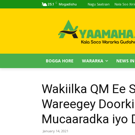
C
Nagu Saabsan
Nala Soo Xiri
25.1
Mogadishu
BOGGA HORE
WARARKA
NEWS IN
Wakiilka QM Ee 
Wareegey Doorki
Mucaaradka iyo 
January 14, 2021