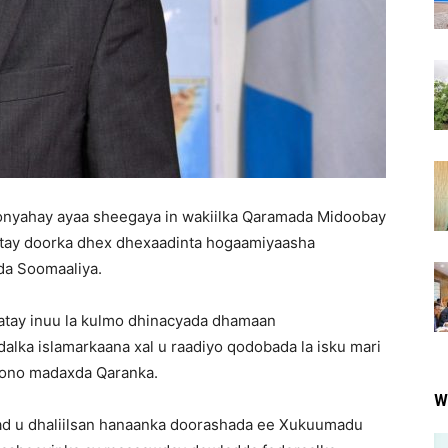
onyahay ayaa sheegaya in wakiilka Qaramada Midoobay
tay doorka dhex dhexaadinta hogaamiyaasha
da Soomaaliya.
atay inuu la kulmo dhinacyada dhamaan
ka islamarkaana xal u raadiyo qodobada la isku mari
oono madaxda Qaranka.
W
d u dhaliilsan hanaanka doorashada ee Xukuumadu