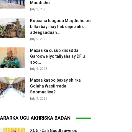
Muqdisho
July 9, 2026
Kooxaha tuugada Muqdisho oo
billaabay inay hab cajiib ah u
adeegsadaan...
July 9, 2026
Maxaa ka cusub xiisadda
Garoowe iyo taliyaha ay DF u
soo...
July 9, 2026
Maxaa kasoo baxay shirka
Golaha Wasiirrada
Soomaaliya?
July 9, 2026
ARARKA UGU AKHRISKA BADAN
XOG:-Cali Guudlaawe oo