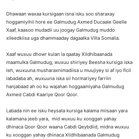
Dhawaan waxaa kursigaan isna isku soo sharaxay
hoggamiyihii hore ee Galmudug Axmed Ducaale Geelle
Xaaf, kaasoo mudadii uu joogay Galmudug muddo
xileedkiisa uga dhammaaday dagaalka Villa Somalia.
Xaaf wuxuu dhowr kulan la qaatay Xildhibaanada
maamulka Galmudug, wuxuu shiriyey Beesha kursiga iska
leh, wuxuuna musharaxnimadiisa u muujiyey si af iyo ficil
labadaba ah, wuxuuna iska sii hormariyey farriin
hanjabaad ah oo ku wajahan hoggaamiyaha Galmudug
Axmed Cabdi Kaariye Qoor Qoor.
Labada nin ee isku heysata kursiga kalama miisaan yara
kalamana jeeb yara, mid wuxuu ku xooggan yahay
dhinaca Qoor Qoor waana Cabdi Qeybdiid, midna wuxuu
ku xooggan yahay dhinaca Xildhibaanada Galmudug