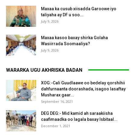
Maxaa ka cusub xiisadda Garoowe iyo
taliyaha ay DF u soo...
July 9, 2026
Maxaa kasoo baxay shirka Golaha
Wasiirrada Soomaaliya?
July 9, 2026
WARARKA UGU AKHRISKA BADAN
XOG:-Cali Guudlaawe oo bedelay qorshihii
dahfurnaanta doorashada, isagoo lasaftay
Musharax gaar...
September 16, 2021
DEG DEG:- Mid kamid ah saraakiisha
caafimaadka oo lagala baxay Isbitaal...
December 1, 2021