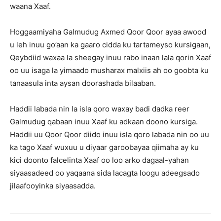
waana Xaaf.
Hoggaamiyaha Galmudug Axmed Qoor Qoor ayaa awood
u leh inuu go’aan ka gaaro cidda ku tartameyso kursigaan,
Qeybdiid waxaa la sheegay inuu rabo inaan lala qorin Xaaf
oo uu isaga la yimaado musharax malxiis ah oo goobta ku
tanaasula inta aysan doorashada bilaaban.
Haddii labada nin la isla qoro waxay badi dadka reer
Galmudug qabaan inuu Xaaf ku adkaan doono kursiga.
Haddii uu Qoor Qoor diido inuu isla qoro labada nin oo uu
ka tago Xaaf wuxuu u diyaar garoobayaa qiimaha ay ku
kici doonto falcelinta Xaaf oo loo arko dagaal-yahan
siyaasadeed oo yaqaana sida lacagta loogu adeegsado
jilaafooyinka siyaasadda.