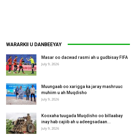
WARARKII U DANBEEYAY
Masar oo dacwad rasmi ah u gudbisay FIFA
July 9, 2026
Muungaab oo xarigga ka jaray mashruuc
muhiim u ah Muqdisho
July 9, 2026
Kooxaha tuugada Muqdisho oo billaabay
inay hab cajiib ah u adeegsadaan...
July 9, 2026