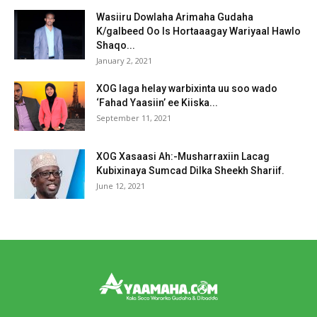
Wasiiru Dowlaha Arimaha Gudaha
K/galbeed Oo Is Hortaaagay Wariyaal Hawlo
Shaqo...
January 2, 2021
XOG laga helay warbixinta uu soo wado
‘Fahad Yaasiin’ ee Kiiska...
September 11, 2021
XOG Xasaasi Ah:-Musharraxiin Lacag
Kubixinaya Sumcad Dilka Sheekh Shariif.
June 12, 2021