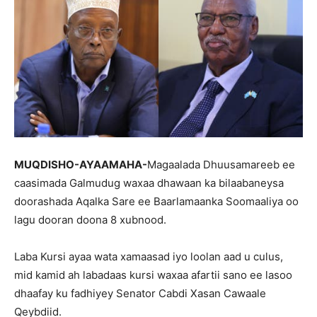
MUQDISHO-AYAAMAHA-
Magaalada Dhuusamareeb ee
caasimada Galmudug waxaa dhawaan ka bilaabaneysa
doorashada Aqalka Sare ee Baarlamaanka Soomaaliya oo
lagu dooran doona 8 xubnood.
Laba Kursi ayaa wata xamaasad iyo loolan aad u culus,
mid kamid ah labadaas kursi waxaa afartii sano ee lasoo
dhaafay ku fadhiyey Senator Cabdi Xasan Cawaale
Qeybdiid.