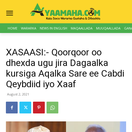
HOME
WARARKA
NEWS IN ENGLISH
MAQAALLADA
MUUQAALLADA
GAN
XASAASI:- Qoorqoor oo
dhexda ugu jira Dagaalka
kursiga Aqalka Sare ee Cabdi
Qeybdiid iyo Xaaf
August 2, 2021