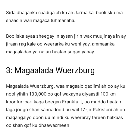
Sida dhaqanka caadiga ah ka ah Jarmalka, booliisku ma
shaacin wali magaca tuhmanaha.
Booliska ayaa sheegay in aysan jirin wax muujinaya in ay
jiraan rag kale oo weerarka ku wehliyay, ammaanka
magaaladan yarna uu haatan sugan yahay.
3: Magaalada Wuerzburg
Magaalada Wuerzburg, waa magaalo qadiimi ah oo ay ku
nool yihiin 130,000 oo qof waxayna qiyaastii 100 km
koonfur-bari kaga beegan Frankfurt, oo muddo haatan
laga joogo shan sannadood uu wiil 17-jir Pakistani ah oo
magangalyo doon uu mindi ku weeraray tareen halkaas
oo shan qof ku dhaawacmeen