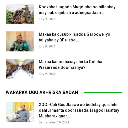
Kooxaha tuugada Muqdisho oo billaabay
inay hab cajiib ah u adeegsadaan...
July 9, 2026
Maxaa ka cusub xiisadda Garoowe iyo
taliyaha ay DF u soo...
July 9, 2026
Maxaa kasoo baxay shirka Golaha
Wasiirrada Soomaaliya?
July 9, 2026
WARARKA UGU AKHRISKA BADAN
XOG:-Cali Guudlaawe oo bedelay qorshihii
dahfurnaanta doorashada, isagoo lasaftay
Musharax gaar...
September 16, 2021