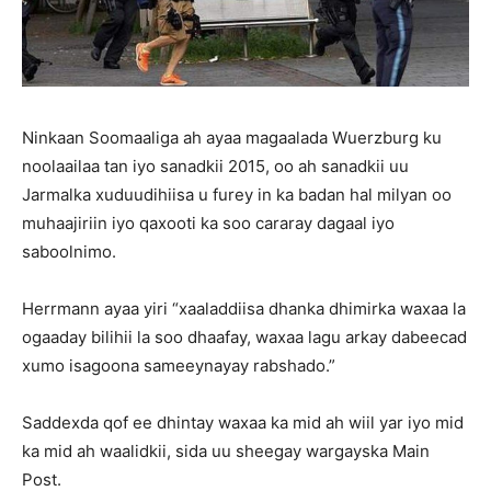
Ninkaan Soomaaliga ah ayaa magaalada Wuerzburg ku
noolaailaa tan iyo sanadkii 2015, oo ah sanadkii uu
Jarmalka xuduudihiisa u furey in ka badan hal milyan oo
muhaajiriin iyo qaxooti ka soo cararay dagaal iyo
saboolnimo.
Herrmann ayaa yiri “xaaladdiisa dhanka dhimirka waxaa la
ogaaday bilihii la soo dhaafay, waxaa lagu arkay dabeecad
xumo isagoona sameeynayay rabshado.”
Saddexda qof ee dhintay waxaa ka mid ah wiil yar iyo mid
ka mid ah waalidkii, sida uu sheegay wargayska Main
Post.