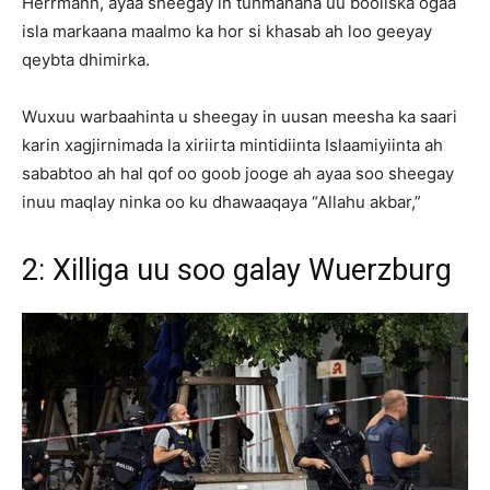
Herrmann, ayaa sheegay in tuhmanaha uu booliska ogaa
isla markaana maalmo ka hor si khasab ah loo geeyay
qeybta dhimirka.
Wuxuu warbaahinta u sheegay in uusan meesha ka saari
karin xagjirnimada la xiriirta mintidiinta Islaamiyiinta ah
sababtoo ah hal qof oo goob jooge ah ayaa soo sheegay
inuu maqlay ninka oo ku dhawaaqaya “Allahu akbar,”
2: Xilliga uu soo galay Wuerzburg