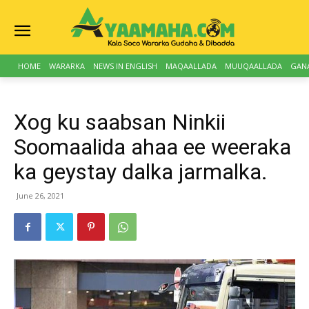
HOME
WARARKA
NEWS IN ENGLISH
MAQAALLADA
MUUQAALLADA
GAN
Xog ku saabsan Ninkii
Soomaalida ahaa ee weeraka
ka geystay dalka jarmalka.
June 26, 2021