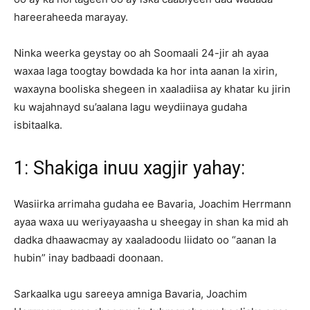
hareeraheeda marayay.
Ninka weerka geystay oo ah Soomaali 24-jir ah ayaa
waxaa laga toogtay bowdada ka hor inta aanan la xirin,
waxayna booliska shegeen in xaaladiisa ay khatar ku jirin
ku wajahnayd su’aalana lagu weydiinaya gudaha
isbitaalka.
1: Shakiga inuu xagjir yahay:
Wasiirka arrimaha gudaha ee Bavaria, Joachim Herrmann
ayaa waxa uu weriyayaasha u sheegay in shan ka mid ah
dadka dhaawacmay ay xaaladoodu liidato oo “aanan la
hubin” inay badbaadi doonaan.
Sarkaalka ugu sareeya amniga Bavaria, Joachim