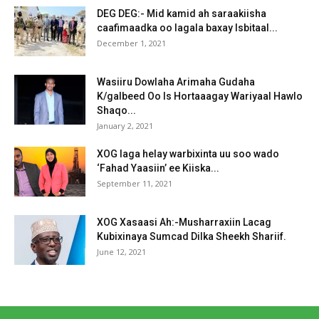
DEG DEG:- Mid kamid ah saraakiisha
caafimaadka oo lagala baxay Isbitaal...
December 1, 2021
Wasiiru Dowlaha Arimaha Gudaha
K/galbeed Oo Is Hortaaagay Wariyaal Hawlo
Shaqo...
January 2, 2021
XOG laga helay warbixinta uu soo wado
‘Fahad Yaasiin’ ee Kiiska...
September 11, 2021
XOG Xasaasi Ah:-Musharraxiin Lacag
Kubixinaya Sumcad Dilka Sheekh Shariif.
June 12, 2021