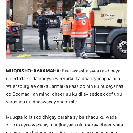
MUQDISHO-AYAAMAHA-
Baarayaasha ayaa raadinaya
ujeedada ka dambeysa weerarkii ka dhacay magaalada
Wuerzburg ee dalka Jarmalka kaas oo nin ku hubeysnaa
oo Soomaali ah mindi dheer uu ku dilay seddex qof ugu
yaraanna uu dhaawacay shan kale.
Muuqaallo la soo dhigay baraha ay bulshadu ku wada
xiriirto ayaa waxa ay muujinayaan nin tooray dheer wata
oo ay ka hortageen oo ay iska caabiyeen dad wadada