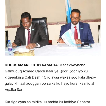
DHUUSAMAREEB-AYAAMAHA-
Madaxweynaha
Galmudug Axmed Cabdi Kaariye Qoor Qoor iyo ku
xigeenkiisa Cali Daahir Ciid ayaa waxaa soo kala dhex-
galay khilaaf xooggan oo salka ku hayo kursi ka mid ah
Aqalka Sare.
Kursiga ayaa ah midka uu hadda ku fadhiyo Senator