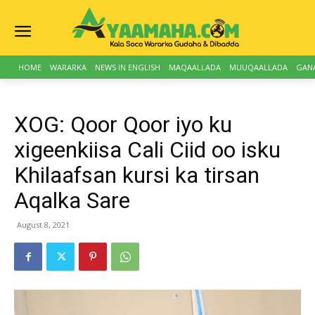
HOME
WARARKA
NEWS IN ENGLISH
MAQAALLADA
MUUQAALLADA
GAN
XOG: Qoor Qoor iyo ku
xigeenkiisa Cali Ciid oo isku
Khilaafsan kursi ka tirsan
Aqalka Sare
August 8, 2021