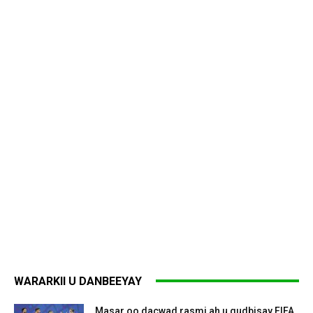
WARARKII U DANBEEYAY
Masar oo dacwad rasmi ah u gudbisay FIFA