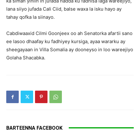
ka siman yihiin in jufada hadda ku fadhisa laga wareejiyo,
lana siiyo jufada Cali Ciid, balse waxa la isku hayo ay
tahay qofka la siinayo.
Cabdiwaaxid Cilmi Goonjeex oo ah Senatorka afartii sano
ee lasoo dhaafay ku fadhiyey kursiga, ayaa wararku ay
sheegayaan in Villa Somalia ay dooneyso in loo wareejiyo
Golaha Shacabka.
BARTEENNA FACEBOOK