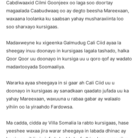
Cabdiwaaxid Cilmi Goonjeex oo laga soo doortay
magaalada Caabudwaaq oo ay degto beesha Mareexaan,
waxaana loolanka ku saabsan yahay musharaxiinta loo
soo sharxayo kursigaas.
Madaxweyne ku xigeenka Galmudug Cali Ciid ayaa la
sheegay inuu doonayo in kursigaas lagala tashado, halka
Qoor Qoor uu doonayo in kursiga uu u qoro qof ay wadato
madaxtooyada Soomaaliya.
Wararka ayaa sheegaya in si gaar ah Cali Ciid uu u
doonayo in kursigaas ay sanadkaan qaadato jufada uu ka
yahay Mareexaan, waxuuna u rabaa gabar ay walaalo
yihiin oo la yiraahdo Fardowsa.
Ma cadda, cidda ay Villa Somalia la rabto kursigaas, hase
yeeshee waxaa jira warar sheegaya in labada dhinac ay