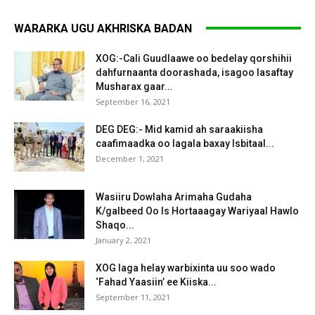
WARARKA UGU AKHRISKA BADAN
XOG:-Cali Guudlaawe oo bedelay qorshihii
dahfurnaanta doorashada, isagoo lasaftay
Musharax gaar...
September 16, 2021
DEG DEG:- Mid kamid ah saraakiisha
caafimaadka oo lagala baxay Isbitaal...
December 1, 2021
Wasiiru Dowlaha Arimaha Gudaha
K/galbeed Oo Is Hortaaagay Wariyaal Hawlo
Shaqo...
January 2, 2021
XOG laga helay warbixinta uu soo wado
‘Fahad Yaasiin’ ee Kiiska...
September 11, 2021